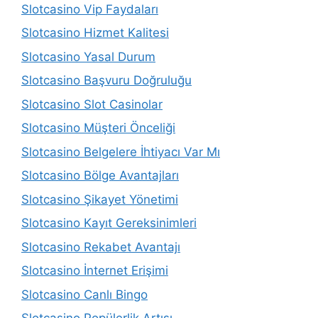
Slotcasino Vip Faydaları
Slotcasino Hizmet Kalitesi
Slotcasino Yasal Durum
Slotcasino Başvuru Doğruluğu
Slotcasino Slot Casinolar
Slotcasino Müşteri Önceliği
Slotcasino Belgelere İhtiyacı Var Mı
Slotcasino Bölge Avantajları
Slotcasino Şikayet Yönetimi
Slotcasino Kayıt Gereksinimleri
Slotcasino Rekabet Avantajı
Slotcasino İnternet Erişimi
Slotcasino Canlı Bingo