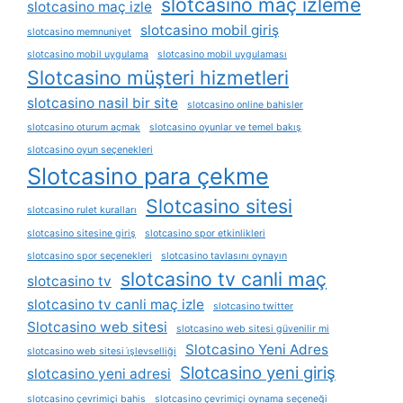
slotcasino maç izleme
slotcasino maç izle
slotcasino mobil giriş
slotcasino memnuniyet
slotcasino mobil uygulama
slotcasino mobil uygulaması
Slotcasino müşteri hizmetleri
slotcasino nasil bir site
slotcasino online bahisler
slotcasino oturum açmak
slotcasino oyunlar ve temel bakış
slotcasino oyun seçenekleri
Slotcasino para çekme
Slotcasino sitesi
slotcasino rulet kuralları
slotcasino sitesine giriş
slotcasino spor etkinlikleri
slotcasino spor seçenekleri
slotcasino tavlasını oynayın
slotcasino tv canli maç
slotcasino tv
slotcasino tv canli maç izle
slotcasino twitter
Slotcasino web sitesi
slotcasino web sitesi güvenilir mi
Slotcasino Yeni Adres
slotcasino web sitesi i̇şlevselliği
Slotcasino yeni giriş
slotcasino yeni adresi
slotcasino çevrimiçi bahis
slotcasino çevrimiçi oynama seçeneği