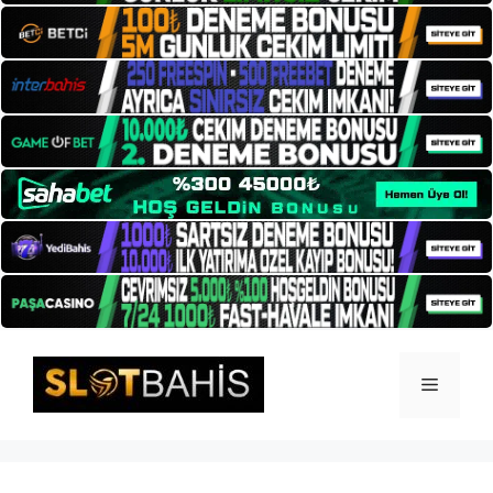
İçeriğe
atla
Menü