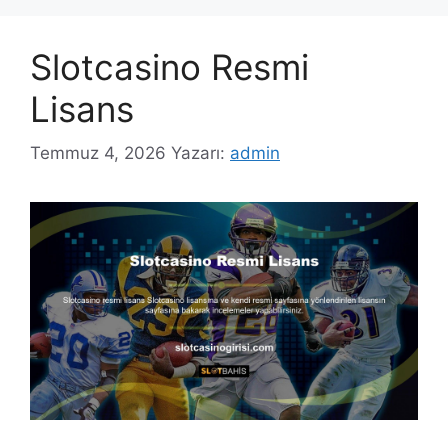
Slotcasino Resmi
Lisans
Temmuz 4, 2026
Yazarı:
admin