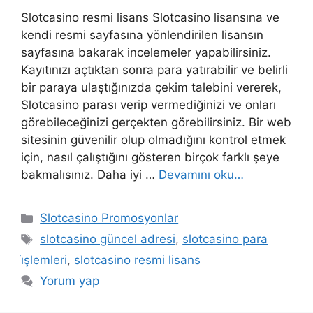
Slotcasino resmi lisans Slotcasino lisansına ve
kendi resmi sayfasına yönlendirilen lisansın
sayfasına bakarak incelemeler yapabilirsiniz.
Kayıtınızı açtıktan sonra para yatırabilir ve belirli
bir paraya ulaştığınızda çekim talebini vererek,
Slotcasino parası verip vermediğinizi ve onları
görebileceğinizi gerçekten görebilirsiniz. Bir web
sitesinin güvenilir olup olmadığını kontrol etmek
için, nasıl çalıştığını gösteren birçok farklı şeye
bakmalısınız. Daha iyi …
Devamını oku…
Kategoriler
Slotcasino Promosyonlar
Etiketler
slotcasino güncel adresi
,
slotcasino para
i̇şlemleri
,
slotcasino resmi lisans
Yorum yap