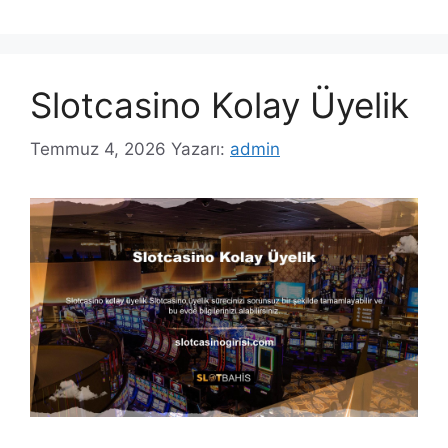
Slotcasino Kolay Üyelik
Temmuz 4, 2026
Yazarı:
admin