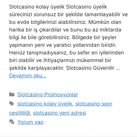
Slotcasino kolay üyelik Slotcasino üyelik
sürecinizi sorunsuz bir şekilde tamamlayabilir ve
bu evde bilgilerinizi alabilirsiniz. Mümkün olan
harika bir iş çıkardılar ve bunu bu az miktarda
bilgi ile bile görebilirsiniz. Bölgede bir şeyler
yapmanın yeni ve yaratıcı yollarından biridir.
Henüz tanışmadıysanız, bu sefer en iyilerinden
biri olabilir ve ihtiyaçlarınızı mükemmel bir
şekilde karşılayacaktır. Slotcasino Güvenilir …
Devamını oku…
Kategoriler
Slotcasino Promosyonlar
Etiketler
slotcasino kolay üyelik
,
slotcasino spor
çeşitliliği
,
slotcasino yeni adresi
Yorum yap