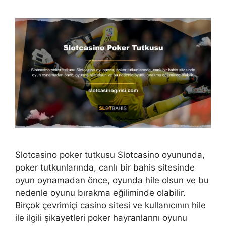
Slotcasino poker tutkusu Slotcasino oyununda,
poker tutkunlarında, canlı bir bahis sitesinde
oyun oynamadan önce, oyunda hile olsun ve bu
nedenle oyunu bırakma eğiliminde olabilir.
Birçok çevrimiçi casino sitesi ve kullanıcının hile
ile ilgili şikayetleri poker hayranlarını oyunu