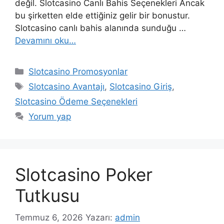
değil. Slotcasino Canlı Bahis Seçenekleri Ancak
bu şirketten elde ettiğiniz gelir bir bonustur.
Slotcasino canlı bahis alanında sunduğu …
Devamını oku…
Kategoriler
Slotcasino Promosyonlar
Etiketler
Slotcasino Avantajı
,
Slotcasino Giriş
,
Slotcasino Ödeme Seçenekleri
Yorum yap
Slotcasino Poker
Tutkusu
Temmuz 6, 2026
Yazarı:
admin