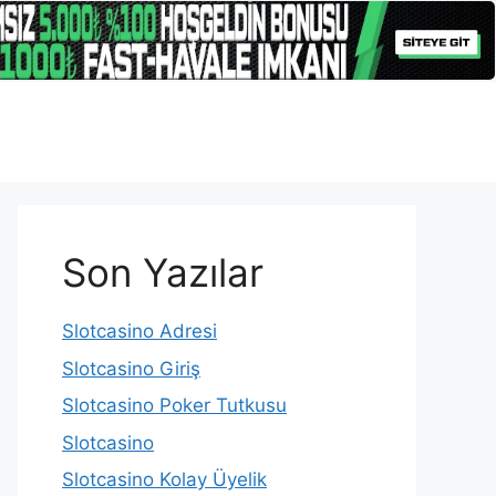
Son Yazılar
Slotcasino Adresi
Slotcasino Giriş
Slotcasino Poker Tutkusu
Slotcasino
Slotcasino Kolay Üyelik