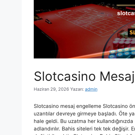
Slotcasino Mesa
Haziran 29, 2026
Yazarı:
admin
Slotcasino mesaj engelleme Slotcasino ön
uzantılar devreye girmeye başladı. Öte yan
hale geldi. Bu uzatma her kullandığınızda 
adlandırılır. Bahis siteleri tek tek değişi