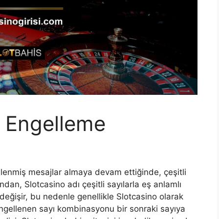
j Engelleme
lenmiş mesajlar almaya devam ettiğinde, çeşitli
dan, Slotcasino adı çeşitli sayılarla eş anlamlı
değişir, bu nedenle genellikle Slotcasino olarak
r. Engellenen sayı kombinasyonu bir sonraki sayıya