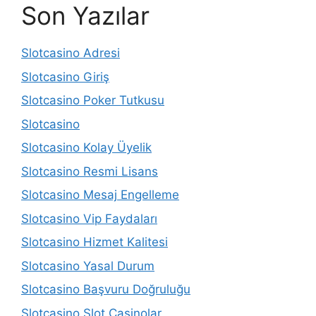
Son Yazılar
Slotcasino Adresi
Slotcasino Giriş
Slotcasino Poker Tutkusu
Slotcasino
Slotcasino Kolay Üyelik
Slotcasino Resmi Lisans
Slotcasino Mesaj Engelleme
Slotcasino Vip Faydaları
Slotcasino Hizmet Kalitesi
Slotcasino Yasal Durum
Slotcasino Başvuru Doğruluğu
Slotcasino Slot Casinolar