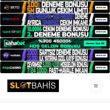
İçeriğe
atla
Menü