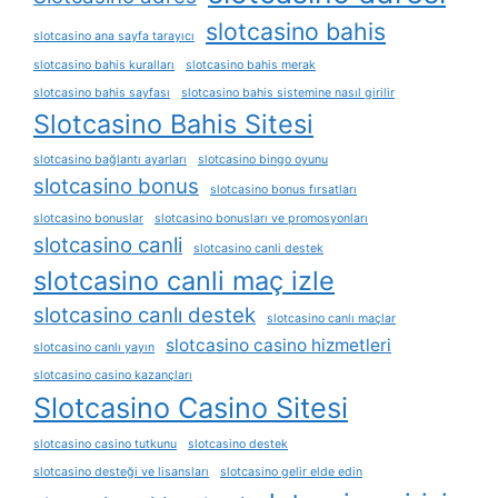
slotcasino bahis
slotcasino ana sayfa tarayıcı
slotcasino bahis kuralları
slotcasino bahis merak
slotcasino bahis sayfası
slotcasino bahis sistemine nasıl girilir
Slotcasino Bahis Sitesi
slotcasino bağlantı ayarları
slotcasino bingo oyunu
slotcasino bonus
slotcasino bonus fırsatları
slotcasino bonuslar
slotcasino bonusları ve promosyonları
slotcasino canli
slotcasino canli destek
slotcasino canli maç izle
slotcasino canlı destek
slotcasino canlı maçlar
slotcasino casino hizmetleri
slotcasino canlı yayın
slotcasino casino kazançları
Slotcasino Casino Sitesi
slotcasino casino tutkunu
slotcasino destek
slotcasino desteği ve lisansları
slotcasino gelir elde edin