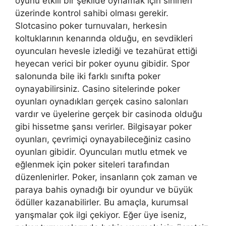
oyunu etkili bir şekilde oynamak için sinirleri
üzerinde kontrol sahibi olması gerekir.
Slotcasino poker turnuvaları, herkesin
koltuklarının kenarında olduğu, en sevdikleri
oyuncuları hevesle izlediği ve tezahürat ettiği
heyecan verici bir poker oyunu gibidir. Spor
salonunda bile iki farklı sınıfta poker
oynayabilirsiniz. Casino sitelerinde poker
oyunları oynadıkları gerçek casino salonları
vardır ve üyelerine gerçek bir casinoda olduğu
gibi hissetme şansı verirler. Bilgisayar poker
oyunları, çevrimiçi oynayabileceğiniz casino
oyunları gibidir. Oyuncuları mutlu etmek ve
eğlenmek için poker siteleri tarafından
düzenlenirler. Poker, insanların çok zaman ve
paraya bahis oynadığı bir oyundur ve büyük
ödüller kazanabilirler. Bu amaçla, kurumsal
yarışmalar çok ilgi çekiyor. Eğer üye iseniz,