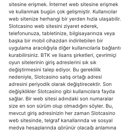
sitesine erişmek. İnternet web sitesine erişmek
ve kullanmak bugün çok gelişmiştir. Kullanıcılar
web sitenize herhangi bir yerden hızla ulaşabilir.
Slotcasino web sitesini ziyaret ederek,
telefonunuza, tabletinize, bilgisayarınıza veya
başka bir mobil cihazdan indirilebilen bir
uygulama aracılığıyla diğer kullanıcılarla bağlantı
kurabilirsiniz. BTK ve lisans şirketleri, çevrimiçi
oyun sitelerinin giriş adreslerini sık sık
değiştirmesini talep ediyor. Bu gereklilik
nedeniyle, Slotcasino satış ortağı adresi
adresini periyodik olarak değiştirecektir. Son
değişiklikler Slotcasino gibi kullanıcılara fayda
sağlar. Bir web sitesi adındaki son numaralar
size en son sürüm olup olmadığını söyler. Bu,
mevcut giriş adresinizin her zaman Slotcasino
web sitesinde, telgraf kanallarında ve sosyal
medya hesaplarında görünür olacağı anlamına