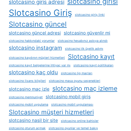
slotcasino girisi
slotcasino giris adresi
Slotcasino Giriş
slotcasino giriş linki
Slotcasino güncel
slotcasino güncel adresi
slotcasino güvenlir mi
slotcasino hakkındaki yorumlar
slotcasino hesabınız askıya alındı
slotcasino instagram
slotcasino i̇lk üyelik adımı
Slotcasino kayıt
slotcasino kaydının müşteri hizmetleri
slotcasino kayıt belgelerine i̇htiyaç var mı
slotcasino kayıt politikaları
slotcasino kaç oldu
slotcasino lig maçları
slotcasino lisans bilgileri
slotcasino masa oyunu seçenekleri
slotcasino maç izleme
slotcasino maç izle
slotcasino mobil giriş
slotcasino memnuniyet
slotcasino mobil uygulama
slotcasino mobil uygulaması
Slotcasino müşteri hizmetleri
slotcasino nasil bir site
slotcasino online bahisler
slotcasino oturum açmak
slotcasino oyunlar ve temel bakış