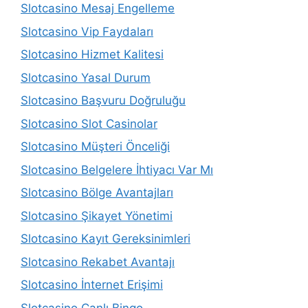
Slotcasino Mesaj Engelleme
Slotcasino Vip Faydaları
Slotcasino Hizmet Kalitesi
Slotcasino Yasal Durum
Slotcasino Başvuru Doğruluğu
Slotcasino Slot Casinolar
Slotcasino Müşteri Önceliği
Slotcasino Belgelere İhtiyacı Var Mı
Slotcasino Bölge Avantajları
Slotcasino Şikayet Yönetimi
Slotcasino Kayıt Gereksinimleri
Slotcasino Rekabet Avantajı
Slotcasino İnternet Erişimi
Slotcasino Canlı Bingo