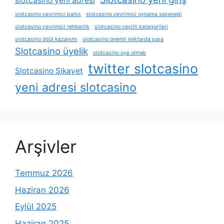
slotcasino yeni adresi
slotcasino çevrimiçi bahis
slotcasino çevrimiçi oynama seçeneği
slotcasino çevrimiçi rehberlik
slotcasino çeşitli kategorileri
slotcasino ödül kazanımı
slotcasino önemli miktarda para
Slotcasino üyelik
slotcasino üye olmak
twitter slotcasino
Slotcasino Şikayet
yeni adresi slotcasino
Arşivler
Temmuz 2026
Haziran 2026
Eylül 2025
Haziran 2025