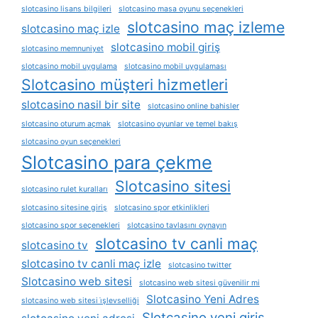
slotcasino lisans bilgileri
slotcasino masa oyunu seçenekleri
slotcasino maç izleme
slotcasino maç izle
slotcasino mobil giriş
slotcasino memnuniyet
slotcasino mobil uygulama
slotcasino mobil uygulaması
Slotcasino müşteri hizmetleri
slotcasino nasil bir site
slotcasino online bahisler
slotcasino oturum açmak
slotcasino oyunlar ve temel bakış
slotcasino oyun seçenekleri
Slotcasino para çekme
Slotcasino sitesi
slotcasino rulet kuralları
slotcasino sitesine giriş
slotcasino spor etkinlikleri
slotcasino spor seçenekleri
slotcasino tavlasını oynayın
slotcasino tv canli maç
slotcasino tv
slotcasino tv canli maç izle
slotcasino twitter
Slotcasino web sitesi
slotcasino web sitesi güvenilir mi
Slotcasino Yeni Adres
slotcasino web sitesi i̇şlevselliği
Slotcasino yeni giriş