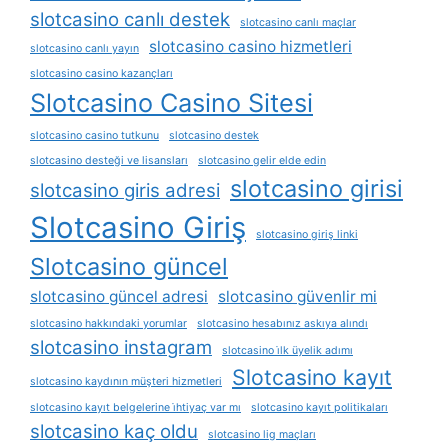
slotcasino canlı destek
slotcasino canlı maçlar
slotcasino casino hizmetleri
slotcasino canlı yayın
slotcasino casino kazançları
Slotcasino Casino Sitesi
slotcasino casino tutkunu
slotcasino destek
slotcasino desteği ve lisansları
slotcasino gelir elde edin
slotcasino girisi
slotcasino giris adresi
Slotcasino Giriş
slotcasino giriş linki
Slotcasino güncel
slotcasino güncel adresi
slotcasino güvenlir mi
slotcasino hakkındaki yorumlar
slotcasino hesabınız askıya alındı
slotcasino instagram
slotcasino i̇lk üyelik adımı
Slotcasino kayıt
slotcasino kaydının müşteri hizmetleri
slotcasino kayıt belgelerine i̇htiyaç var mı
slotcasino kayıt politikaları
slotcasino kaç oldu
slotcasino lig maçları