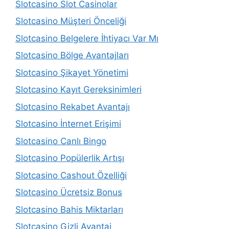
Slotcasino Slot Casinolar
Slotcasino Müşteri Önceliği
Slotcasino Belgelere İhtiyacı Var Mı
Slotcasino Bölge Avantajları
Slotcasino Şikayet Yönetimi
Slotcasino Kayıt Gereksinimleri
Slotcasino Rekabet Avantajı
Slotcasino İnternet Erişimi
Slotcasino Canlı Bingo
Slotcasino Popülerlik Artışı
Slotcasino Cashout Özelliği
Slotcasino Ücretsiz Bonus
Slotcasino Bahis Miktarları
Slotcasino Gizli Avantaj