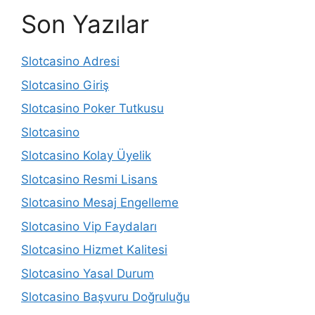
Son Yazılar
Slotcasino Adresi
Slotcasino Giriş
Slotcasino Poker Tutkusu
Slotcasino
Slotcasino Kolay Üyelik
Slotcasino Resmi Lisans
Slotcasino Mesaj Engelleme
Slotcasino Vip Faydaları
Slotcasino Hizmet Kalitesi
Slotcasino Yasal Durum
Slotcasino Başvuru Doğruluğu