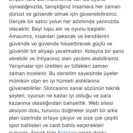
oynadığınızda, tanıştığınız insanlara her zaman
dürüst ve güvenilir olmak için güvenebilirsiniz.
Gerçek bir satıcı yolun her adımında yanınızda
olacaktır. Bayi topu alır ve oyunu başlatır.
Amacımız, insanları çekecek ve kendilerini
güvende ve güvende hissettirecek güçlü ve
güvenilir bir altyapı yaratmaktır. Kolayca bir şans
verebilir ve ihtiyacınız olan yardımı alabilirsiniz.
Yarışmalar için üretilen av tüfekleri zaman
zaman incelenir. Bu denetim sayesinde üyeler
mümkün olan en iyi hizmeti aldıklarına
güvenebilirler. Slotcasino sanal sözünün teknik
şeyleri, oyunun ne kadar iyi olduğu ve para
kazanma olasılığından bahsettik. Web sitesi
aksiyon dolu, turuncu düğmeler siyah bir arka
plan üzerinde ortaya çıkıyor ve size çok çeşitli
spor bahisleri ve canlı bahis seçenekleri
sunuyor. Ancak tüm
Betssen
çevre dostu