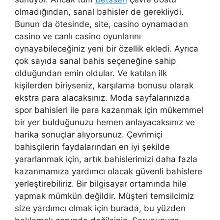
olmadığından, sanal bahisler de gerekliydi.
Bunun da ötesinde, site, casino oynamadan
casino ve canlı casino oyunlarını
oynayabileceğiniz yeni bir özellik ekledi. Ayrıca
çok sayıda sanal bahis seçeneğine sahip
olduğundan emin oldular. Ve katılan ilk
kişilerden biriyseniz, karşılama bonusu olarak
ekstra para alacaksınız. Moda sayfalarınızda
spor bahisleri ile para kazanmak için mükemmel
bir yer bulduğunuzu hemen anlayacaksınız ve
harika sonuçlar alıyorsunuz. Çevrimiçi
bahisçilerin faydalarından en iyi şekilde
yararlanmak için, artık bahislerimizi daha fazla
kazanmamıza yardımcı olacak güvenli bahislere
yerleştirebiliriz. Bir bilgisayar ortamında hile
yapmak mümkün değildir. Müşteri temsilcimiz
size yardımcı olmak için burada, bu yüzden