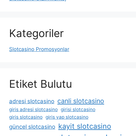
Kategoriler
Slotcasino Promosyonlar
Etiket Bulutu
canli slotcasino
adresi slotcasino
giris adresi slotcasino
girisi slotcasino
giris slotcasino
giris yap slotcasino
kayit slotcasino
güncel slotcasino