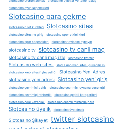
slotcasino oturum açmak
slotcasino oyunlar ve temel bakış
slotcasino oyun seçenekleri
Slotcasino para çekme
Slotcasino sitesi
slotcasino rulet kuralları
slotcasino sitesine giriş
slotcasino spor etkinlikleri
slotcasino spor seçenekleri
slotcasino tavlasını oynayın
slotcasino tv canli maç
slotcasino tv
slotcasino tv canli maç izle
slotcasino twitter
Slotcasino web sitesi
slotcasino web sitesi güvenilir mi
Slotcasino Yeni Adres
slotcasino web sitesi i̇şlevselliği
Slotcasino yeni giriş
slotcasino yeni adresi
slotcasino çevrimiçi bahis
slotcasino çevrimiçi oynama seçeneği
slotcasino çevrimiçi rehberlik
slotcasino çeşitli kategorileri
slotcasino ödül kazanımı
slotcasino önemli miktarda para
Slotcasino üyelik
slotcasino üye olmak
twitter slotcasino
Slotcasino Şikayet