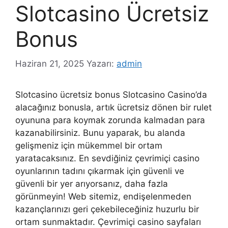
Slotcasino Ücretsiz
Bonus
Haziran 21, 2025
Yazarı:
admin
Slotcasino ücretsiz bonus Slotcasino Casino’da
alacağınız bonusla, artık ücretsiz dönen bir rulet
oyununa para koymak zorunda kalmadan para
kazanabilirsiniz. Bunu yaparak, bu alanda
gelişmeniz için mükemmel bir ortam
yaratacaksınız. En sevdiğiniz çevrimiçi casino
oyunlarının tadını çıkarmak için güvenli ve
güvenli bir yer arıyorsanız, daha fazla
görünmeyin! Web sitemiz, endişelenmeden
kazançlarınızı geri çekebileceğiniz huzurlu bir
ortam sunmaktadır. Çevrimiçi casino sayfaları