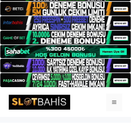
İçeriğe
atla
Menü