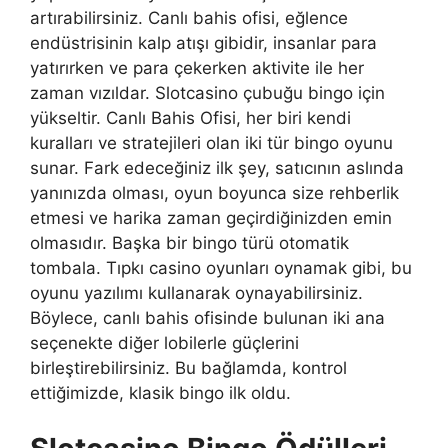
artırabilirsiniz. Canlı bahis ofisi, eğlence
endüstrisinin kalp atışı gibidir, insanlar para
yatırırken ve para çekerken aktivite ile her
zaman vızıldar. Slotcasino çubuğu bingo için
yükseltir. Canlı Bahis Ofisi, her biri kendi
kuralları ve stratejileri olan iki tür bingo oyunu
sunar. Fark edeceğiniz ilk şey, satıcının aslında
yanınızda olması, oyun boyunca size rehberlik
etmesi ve harika zaman geçirdiğinizden emin
olmasıdır. Başka bir bingo türü otomatik
tombala. Tıpkı casino oyunları oynamak gibi, bu
oyunu yazılımı kullanarak oynayabilirsiniz.
Böylece, canlı bahis ofisinde bulunan iki ana
seçenekte diğer lobilerle güçlerini
birleştirebilirsiniz. Bu bağlamda, kontrol
ettiğimizde, klasik bingo ilk oldu.