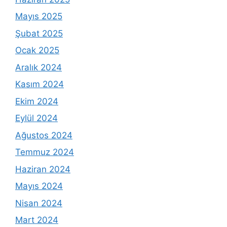
Mayıs 2025
Şubat 2025
Ocak 2025
Aralık 2024
Kasım 2024
Ekim 2024
Eylül 2024
Ağustos 2024
Temmuz 2024
Haziran 2024
Mayıs 2024
Nisan 2024
Mart 2024