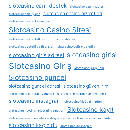
slotcasino canlı destek
slotcasino canlı maçlar
slotcasino casino hizmetleri
slotcasino canlı yayın
slotcasino casino kazançları
Slotcasino Casino Sitesi
slotcasino casino tutkunu
slotcasino destek
slotcasino desteği ve lisansları
slotcasino gelir elde edin
slotcasino girisi
slotcasino giris adresi
Slotcasino Giriş
slotcasino giriş linki
Slotcasino güncel
slotcasino güncel adresi
slotcasino güvenlir mi
slotcasino hakkındaki yorumlar
slotcasino hesabınız askıya alındı
slotcasino instagram
slotcasino i̇lk üyelik adımı
Slotcasino kayıt
slotcasino kaydının müşteri hizmetleri
slotcasino kayıt belgelerine i̇htiyaç var mı
slotcasino kayıt politikaları
slotcasino kaç oldu
slotcasino lig maçları