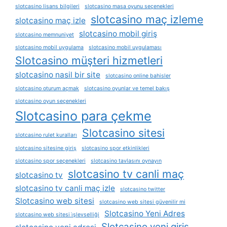
slotcasino lisans bilgileri
slotcasino masa oyunu seçenekleri
slotcasino maç izleme
slotcasino maç izle
slotcasino mobil giriş
slotcasino memnuniyet
slotcasino mobil uygulama
slotcasino mobil uygulaması
Slotcasino müşteri hizmetleri
slotcasino nasil bir site
slotcasino online bahisler
slotcasino oturum açmak
slotcasino oyunlar ve temel bakış
slotcasino oyun seçenekleri
Slotcasino para çekme
Slotcasino sitesi
slotcasino rulet kuralları
slotcasino sitesine giriş
slotcasino spor etkinlikleri
slotcasino spor seçenekleri
slotcasino tavlasını oynayın
slotcasino tv canli maç
slotcasino tv
slotcasino tv canli maç izle
slotcasino twitter
Slotcasino web sitesi
slotcasino web sitesi güvenilir mi
Slotcasino Yeni Adres
slotcasino web sitesi i̇şlevselliği
Slotcasino yeni giriş