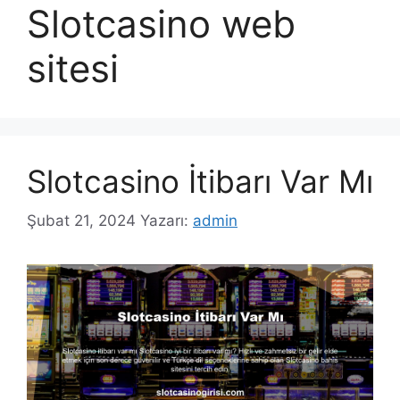
Slotcasino web
sitesi
Slotcasino İtibarı Var Mı
Şubat 21, 2024
Yazarı:
admin