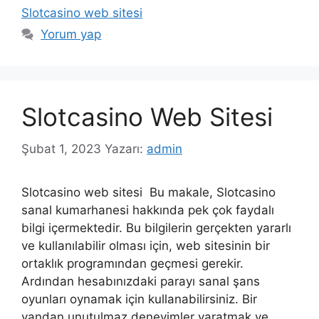
Slotcasino web sitesi
Yorum yap
Slotcasino Web Sitesi
Şubat 1, 2023
Yazarı:
admin
Slotcasino web sitesi Bu makale, Slotcasino
sanal kumarhanesi hakkında pek çok faydalı
bilgi içermektedir. Bu bilgilerin gerçekten yararlı
ve kullanılabilir olması için, web sitesinin bir
ortaklık programından geçmesi gerekir.
Ardından hesabınızdaki parayı sanal şans
oyunları oynamak için kullanabilirsiniz. Bir
yandan unutulmaz deneyimler yaratmak ve