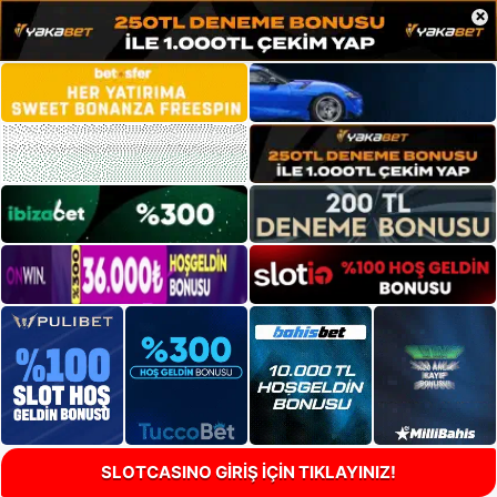
×
SLOTCASINO GİRİŞ İÇİN TIKLAYINIZ!