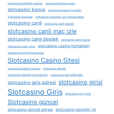
slotcasino bağlantı ayarları
slotcasino bingo oyunu
slotcasino bonus
slotcasino bonus fırsatları
slotcasino bonuslar
slotcasino bonusları ve promosyonları
slotcasino canli
slotcasino canli destek
slotcasino canli maç izle
slotcasino canlı destek
slotcasino canlı maçlar
slotcasino casino hizmetleri
slotcasino canlı yayın
slotcasino casino kazançları
Slotcasino Casino Sitesi
slotcasino casino tutkunu
slotcasino destek
slotcasino desteği ve lisansları
slotcasino gelir elde edin
slotcasino girisi
slotcasino giris adresi
Slotcasino Giriş
slotcasino giriş linki
Slotcasino güncel
slotcasino güncel adresi
slotcasino güvenlir mi