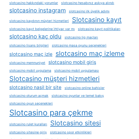
slotcasino hakkındaki yorumlar
slotcasino hesabınız askıya alındı
slotcasino instagram
slotcasino i̇lk üyelik adımı
Slotcasino kayıt
slotcasino kaydının müşteri hizmetleri
slotcasino kayıt belgelerine i̇htiyaç var mı
slotcasino kayıt politikaları
slotcasino kaç oldu
slotcasino lig maçları
slotcasino lisans bilgileri
slotcasino masa oyunu seçenekleri
slotcasino maç izleme
slotcasino maç izle
slotcasino mobil giriş
slotcasino memnuniyet
slotcasino mobil uygulama
slotcasino mobil uygulaması
Slotcasino müşteri hizmetleri
slotcasino nasil bir site
slotcasino online bahisler
slotcasino oturum açmak
slotcasino oyunlar ve temel bakış
slotcasino oyun seçenekleri
Slotcasino para çekme
Slotcasino sitesi
slotcasino rulet kuralları
slotcasino sitesine giriş
slotcasino spor etkinlikleri