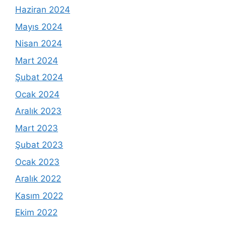
Haziran 2024
Mayıs 2024
Nisan 2024
Mart 2024
Şubat 2024
Ocak 2024
Aralık 2023
Mart 2023
Şubat 2023
Ocak 2023
Aralık 2022
Kasım 2022
Ekim 2022