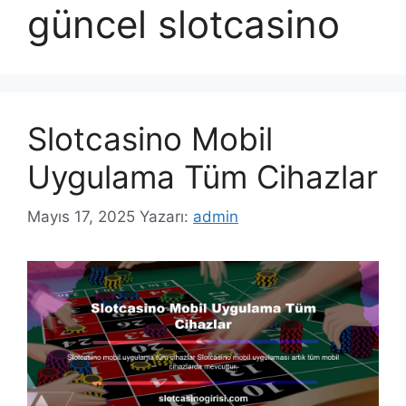
güncel slotcasino
Slotcasino Mobil
Uygulama Tüm Cihazlar
Mayıs 17, 2025
Yazarı:
admin