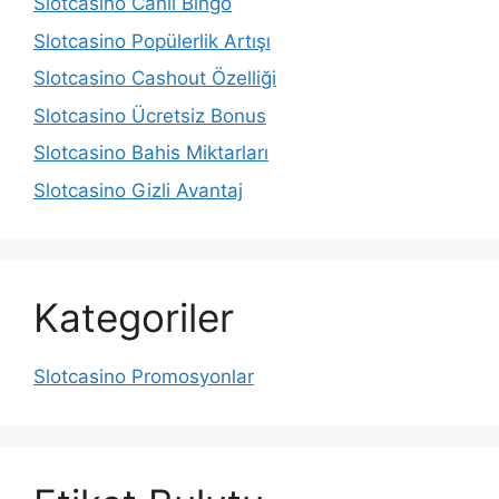
Slotcasino Canlı Bingo
Slotcasino Popülerlik Artışı
Slotcasino Cashout Özelliği
Slotcasino Ücretsiz Bonus
Slotcasino Bahis Miktarları
Slotcasino Gizli Avantaj
Kategoriler
Slotcasino Promosyonlar