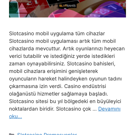
Slotcasino mobil uygulama tüm cihazlar
Slotcasino mobil uygulaması artık tüm mobil
cihazlarda mevcuttur. Artık oyunlarınızı heyecan
verici tutabilir ve istediğiniz yerde istedikleri
zaman oynayabilirsiniz. Slotcasino bahisleri,
mobil cihazlara erişimini genişleterek
oyuncuların hareket halindeyken oyunun tadını
çıkarmasına izin verdi. Casino endüstrisi
olağanüstü hizmetler sağlamaya başladı.
Slotcasino sitesi bu yıl bölgedeki en büyüleyici
noktalardan biridir. Slotcasino çok …
Devamını
oku…
Kategoriler