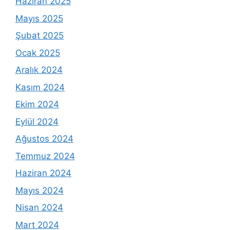
Haziran 2025
Mayıs 2025
Şubat 2025
Ocak 2025
Aralık 2024
Kasım 2024
Ekim 2024
Eylül 2024
Ağustos 2024
Temmuz 2024
Haziran 2024
Mayıs 2024
Nisan 2024
Mart 2024