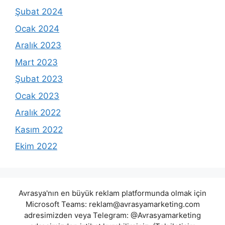
Şubat 2024
Ocak 2024
Aralık 2023
Mart 2023
Şubat 2023
Ocak 2023
Aralık 2022
Kasım 2022
Ekim 2022
Avrasya'nın en büyük reklam platformunda olmak için
Microsoft Teams:
reklam@avrasyamarketing.com
adresimizden veya Telegram: @Avrasyamarketing