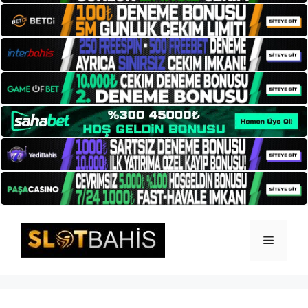
İçeriğe
atla
Menü