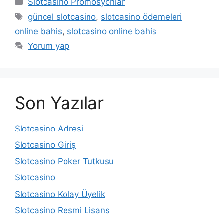
Slotcasino Promosyonlar
Etiketler
güncel slotcasino
,
slotcasino ödemeleri
online bahis
,
slotcasino online bahis
Yorum yap
Son Yazılar
Slotcasino Adresi
Slotcasino Giriş
Slotcasino Poker Tutkusu
Slotcasino
Slotcasino Kolay Üyelik
Slotcasino Resmi Lisans