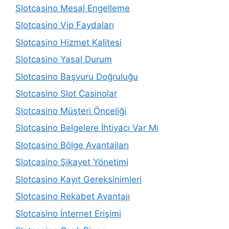
Slotcasino Mesaj Engelleme
Slotcasino Vip Faydaları
Slotcasino Hizmet Kalitesi
Slotcasino Yasal Durum
Slotcasino Başvuru Doğruluğu
Slotcasino Slot Casinolar
Slotcasino Müşteri Önceliği
Slotcasino Belgelere İhtiyacı Var Mı
Slotcasino Bölge Avantajları
Slotcasino Şikayet Yönetimi
Slotcasino Kayıt Gereksinimleri
Slotcasino Rekabet Avantajı
Slotcasino İnternet Erişimi