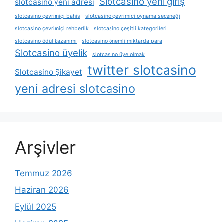
Slotcasino yeni giriş
slotcasino yeni adresi
slotcasino çevrimiçi bahis
slotcasino çevrimiçi oynama seçeneği
slotcasino çevrimiçi rehberlik
slotcasino çeşitli kategorileri
slotcasino ödül kazanımı
slotcasino önemli miktarda para
Slotcasino üyelik
slotcasino üye olmak
twitter slotcasino
Slotcasino Şikayet
yeni adresi slotcasino
Arşivler
Temmuz 2026
Haziran 2026
Eylül 2025