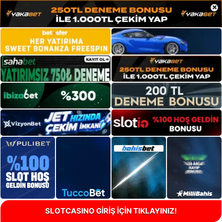
×
SLOTCASINO GİRİŞ İÇİN TIKLAYINIZ!