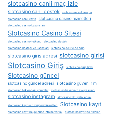
slotcasino canli maç izle
slotcasino canlı destek
slotcasino canlı maçlar
slotcasino casino hizmetleri
slotcasino canlı yayın
slotcasino casino kazançları
Slotcasino Casino Sitesi
slotcasino casino tutkunu
slotcasino destek
slotcasino desteği ve lisansları
slotcasino gelir elde edin
slotcasino girisi
slotcasino giris adresi
Slotcasino Giriş
slotcasino giriş linki
Slotcasino güncel
slotcasino güncel adresi
slotcasino güvenlir mi
slotcasino hakkındaki yorumlar
slotcasino hesabınız askıya alındı
slotcasino instagram
slotcasino i̇lk üyelik adımı
Slotcasino kayıt
slotcasino kaydının müşteri hizmetleri
slotcasino kayıt belgelerine i̇htiyaç var mı
slotcasino kayıt politikaları