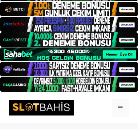
İçeriğe
atla
Menü