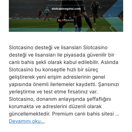
Slotcasino desteği ve lisansları Slotcasino
desteği ve lisansları ile piyasada güvenilir bir
canlı bahis şekli olarak kabul edilebilir. Aslında
Slotcasino bu konseptle hızlı bir süreç
geliştirerek yeni erişim adreslerinin genel
yapısında önemli ilerlemeler kaydetti. Şansınızı
yerleştirme ve test etme fırsatınız var.
Slotcasino, donanım anlayışında şeffaflığını
korumakta ve adreslerini düzenli olarak
güncellemektedir. Premium canlı bahis sitesi …
Devamını oku…