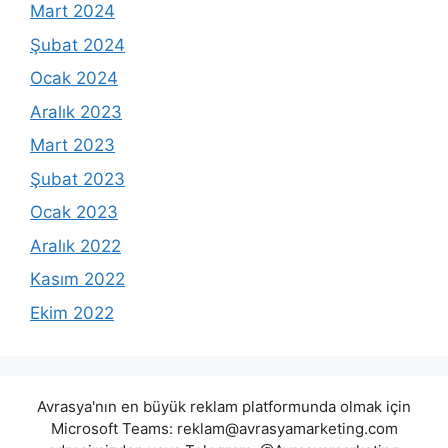
Mart 2024
Şubat 2024
Ocak 2024
Aralık 2023
Mart 2023
Şubat 2023
Ocak 2023
Aralık 2022
Kasım 2022
Ekim 2022
Avrasya'nın en büyük reklam platformunda olmak için
Microsoft Teams:
reklam@avrasyamarketing.com