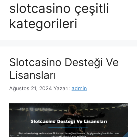
slotcasino çeşitli
kategorileri
Slotcasino Desteği Ve
Lisansları
Ağustos 21, 2024
Yazarı:
admin