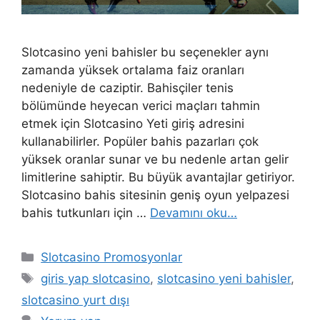
Slotcasino yeni bahisler bu seçenekler aynı
zamanda yüksek ortalama faiz oranları
nedeniyle de caziptir. Bahisçiler tenis
bölümünde heyecan verici maçları tahmin
etmek için Slotcasino Yeti giriş adresini
kullanabilirler. Popüler bahis pazarları çok
yüksek oranlar sunar ve bu nedenle artan gelir
limitlerine sahiptir. Bu büyük avantajlar getiriyor.
Slotcasino bahis sitesinin geniş oyun yelpazesi
bahis tutkunları için …
Devamını oku…
Kategoriler
Slotcasino Promosyonlar
Etiketler
giris yap slotcasino
,
slotcasino yeni bahisler
,
slotcasino yurt dışı