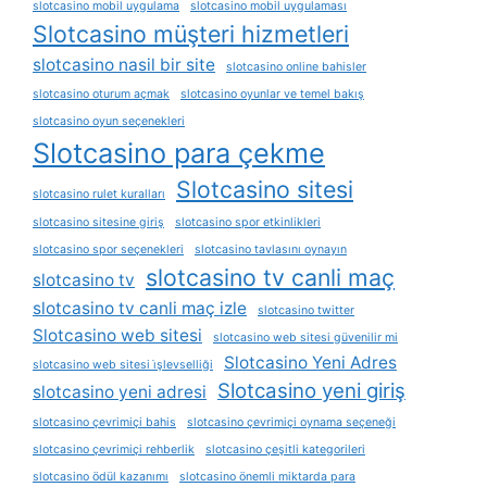
slotcasino mobil uygulama
slotcasino mobil uygulaması
Slotcasino müşteri hizmetleri
slotcasino nasil bir site
slotcasino online bahisler
slotcasino oturum açmak
slotcasino oyunlar ve temel bakış
slotcasino oyun seçenekleri
Slotcasino para çekme
Slotcasino sitesi
slotcasino rulet kuralları
slotcasino sitesine giriş
slotcasino spor etkinlikleri
slotcasino spor seçenekleri
slotcasino tavlasını oynayın
slotcasino tv canli maç
slotcasino tv
slotcasino tv canli maç izle
slotcasino twitter
Slotcasino web sitesi
slotcasino web sitesi güvenilir mi
Slotcasino Yeni Adres
slotcasino web sitesi i̇şlevselliği
Slotcasino yeni giriş
slotcasino yeni adresi
slotcasino çevrimiçi bahis
slotcasino çevrimiçi oynama seçeneği
slotcasino çevrimiçi rehberlik
slotcasino çeşitli kategorileri
slotcasino ödül kazanımı
slotcasino önemli miktarda para