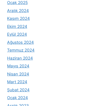
Ocak 2025
Aralık 2024
Kasım 2024
Ekim 2024
Eylül 2024
Ağustos 2024
Temmuz 2024
Haziran 2024
Mayıs 2024
Nisan 2024
Mart 2024
Şubat 2024
Ocak 2024
Aralık 2023