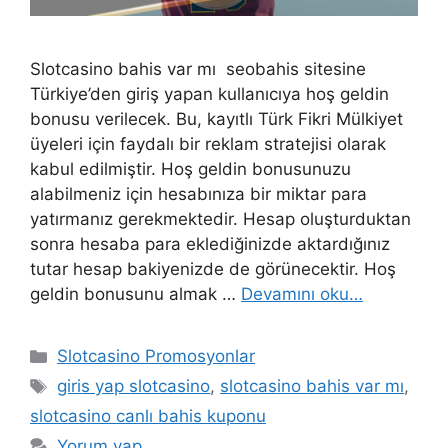
Slotcasino bahis var mı seobahis sitesine
Türkiye’den giriş yapan kullanıcıya hoş geldin
bonusu verilecek. Bu, kayıtlı Türk Fikri Mülkiyet
üyeleri için faydalı bir reklam stratejisi olarak
kabul edilmiştir. Hoş geldin bonusunuzu
alabilmeniz için hesabınıza bir miktar para
yatırmanız gerekmektedir. Hesap oluşturduktan
sonra hesaba para eklediğinizde aktardığınız
tutar hesap bakiyenizde de görünecektir. Hoş
geldin bonusunu almak …
Devamını oku…
Kategoriler
Slotcasino Promosyonlar
Etiketler
giris yap slotcasino
,
slotcasino bahis var mı
,
slotcasino canlı bahis kuponu
Yorum yap