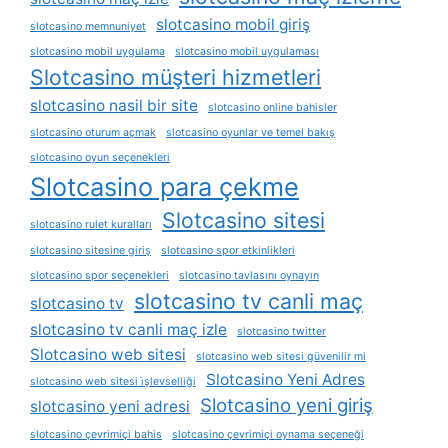
slotcasino mobil giriş
slotcasino memnuniyet
slotcasino mobil uygulama
slotcasino mobil uygulaması
Slotcasino müşteri hizmetleri
slotcasino nasil bir site
slotcasino online bahisler
slotcasino oturum açmak
slotcasino oyunlar ve temel bakış
slotcasino oyun seçenekleri
Slotcasino para çekme
Slotcasino sitesi
slotcasino rulet kuralları
slotcasino sitesine giriş
slotcasino spor etkinlikleri
slotcasino spor seçenekleri
slotcasino tavlasını oynayın
slotcasino tv canli maç
slotcasino tv
slotcasino tv canli maç izle
slotcasino twitter
Slotcasino web sitesi
slotcasino web sitesi güvenilir mi
Slotcasino Yeni Adres
slotcasino web sitesi i̇şlevselliği
Slotcasino yeni giriş
slotcasino yeni adresi
slotcasino çevrimiçi bahis
slotcasino çevrimiçi oynama seçeneği