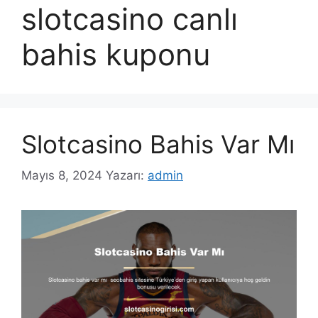
slotcasino canlı
bahis kuponu
Slotcasino Bahis Var Mı
Mayıs 8, 2024
Yazarı:
admin