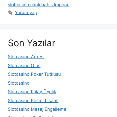
slotcasino canlı bahis kuponu
Yorum yap
Son Yazılar
Slotcasino Adresi
Slotcasino Giriş
Slotcasino Poker Tutkusu
Slotcasino
Slotcasino Kolay Üyelik
Slotcasino Resmi Lisans
Slotcasino Mesaj Engelleme