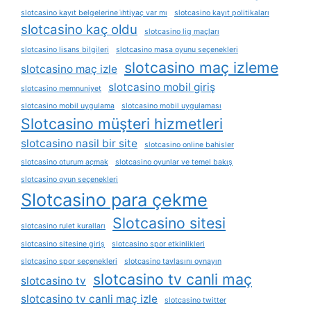
slotcasino kayıt belgelerine i̇htiyaç var mı
slotcasino kayıt politikaları
slotcasino kaç oldu
slotcasino lig maçları
slotcasino lisans bilgileri
slotcasino masa oyunu seçenekleri
slotcasino maç izleme
slotcasino maç izle
slotcasino mobil giriş
slotcasino memnuniyet
slotcasino mobil uygulama
slotcasino mobil uygulaması
Slotcasino müşteri hizmetleri
slotcasino nasil bir site
slotcasino online bahisler
slotcasino oturum açmak
slotcasino oyunlar ve temel bakış
slotcasino oyun seçenekleri
Slotcasino para çekme
Slotcasino sitesi
slotcasino rulet kuralları
slotcasino sitesine giriş
slotcasino spor etkinlikleri
slotcasino spor seçenekleri
slotcasino tavlasını oynayın
slotcasino tv canli maç
slotcasino tv
slotcasino tv canli maç izle
slotcasino twitter