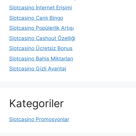
Slotcasino İnternet Erişimi
Slotcasino Canlı Bingo
Slotcasino Popülerlik Artışı
Slotcasino Cashout Özelliği
Slotcasino Ücretsiz Bonus
Slotcasino Bahis Miktarları
Slotcasino Gizli Avantaj
Kategoriler
Slotcasino Promosyonlar