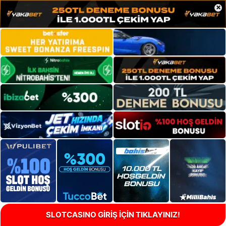
×
SLOTCASINO GİRİŞ İÇİN TIKLAYINIZ!