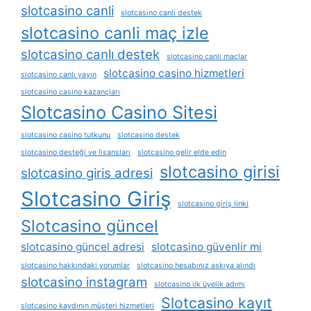
slotcasino canli
slotcasino canli destek
slotcasino canli maç izle
slotcasino canlı destek
slotcasino canlı maçlar
slotcasino casino hizmetleri
slotcasino canlı yayın
slotcasino casino kazançları
Slotcasino Casino Sitesi
slotcasino casino tutkunu
slotcasino destek
slotcasino desteği ve lisansları
slotcasino gelir elde edin
slotcasino girisi
slotcasino giris adresi
Slotcasino Giriş
slotcasino giriş linki
Slotcasino güncel
slotcasino güncel adresi
slotcasino güvenlir mi
slotcasino hakkındaki yorumlar
slotcasino hesabınız askıya alındı
slotcasino instagram
slotcasino i̇lk üyelik adımı
Slotcasino kayıt
slotcasino kaydının müşteri hizmetleri