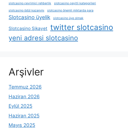
slotcasino çevrimiçi rehberlik
slotcasino çeşitli kategorileri
slotcasino ödül kazanımı
slotcasino önemli miktarda para
Slotcasino üyelik
slotcasino üye olmak
twitter slotcasino
Slotcasino Şikayet
yeni adresi slotcasino
Arşivler
Temmuz 2026
Haziran 2026
Eylül 2025
Haziran 2025
Mayıs 2025