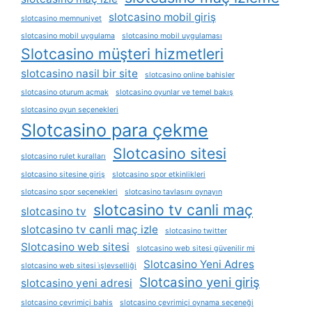
slotcasino mobil giriş
slotcasino memnuniyet
slotcasino mobil uygulama
slotcasino mobil uygulaması
Slotcasino müşteri hizmetleri
slotcasino nasil bir site
slotcasino online bahisler
slotcasino oturum açmak
slotcasino oyunlar ve temel bakış
slotcasino oyun seçenekleri
Slotcasino para çekme
Slotcasino sitesi
slotcasino rulet kuralları
slotcasino sitesine giriş
slotcasino spor etkinlikleri
slotcasino spor seçenekleri
slotcasino tavlasını oynayın
slotcasino tv canli maç
slotcasino tv
slotcasino tv canli maç izle
slotcasino twitter
Slotcasino web sitesi
slotcasino web sitesi güvenilir mi
Slotcasino Yeni Adres
slotcasino web sitesi i̇şlevselliği
Slotcasino yeni giriş
slotcasino yeni adresi
slotcasino çevrimiçi bahis
slotcasino çevrimiçi oynama seçeneği