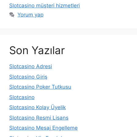
Slotcasino müşteri hizmetleri
Yorum yap
Son Yazılar
Slotcasino Adresi
Slotcasino Giriş
Slotcasino Poker Tutkusu
Slotcasino
Slotcasino Kolay Üyelik
Slotcasino Resmi Lisans
Slotcasino Mesaj Engelleme