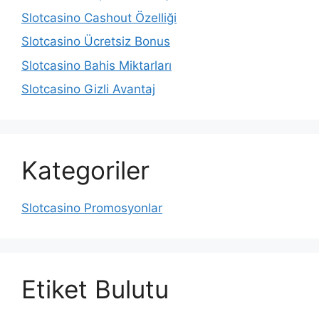
Slotcasino Cashout Özelliği
Slotcasino Ücretsiz Bonus
Slotcasino Bahis Miktarları
Slotcasino Gizli Avantaj
Kategoriler
Slotcasino Promosyonlar
Etiket Bulutu