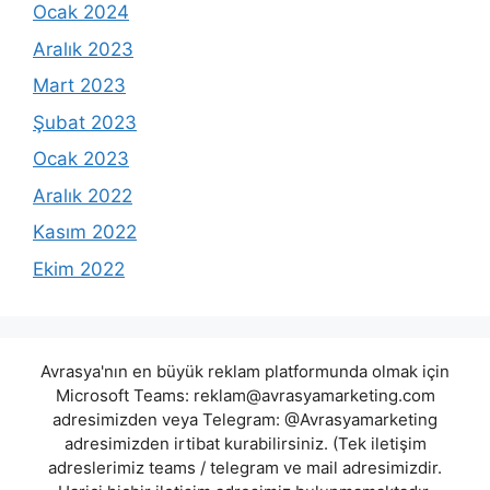
Ocak 2024
Aralık 2023
Mart 2023
Şubat 2023
Ocak 2023
Aralık 2022
Kasım 2022
Ekim 2022
Avrasya'nın en büyük reklam platformunda olmak için
Microsoft Teams:
reklam@avrasyamarketing.com
adresimizden veya Telegram: @Avrasyamarketing
adresimizden irtibat kurabilirsiniz. (Tek iletişim
adreslerimiz teams / telegram ve mail adresimizdir.