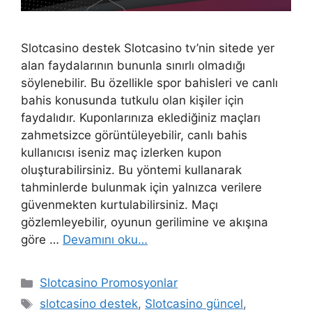
Slotcasino destek Slotcasino tv’nin sitede yer
alan faydalarının bununla sınırlı olmadığı
söylenebilir. Bu özellikle spor bahisleri ve canlı
bahis konusunda tutkulu olan kişiler için
faydalıdır. Kuponlarınıza eklediğiniz maçları
zahmetsizce görüntüleyebilir, canlı bahis
kullanıcısı iseniz maç izlerken kupon
oluşturabilirsiniz. Bu yöntemi kullanarak
tahminlerde bulunmak için yalnızca verilere
güvenmekten kurtulabilirsiniz. Maçı
gözlemleyebilir, oyunun gerilimine ve akışına
göre …
Devamını oku…
Kategoriler
Slotcasino Promosyonlar
Etiketler
slotcasino destek
,
Slotcasino güncel
,