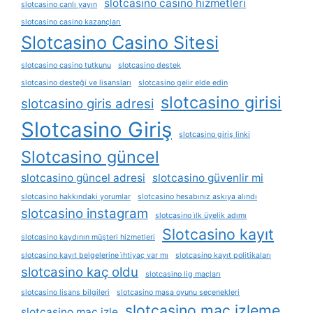
slotcasino casino hizmetleri
slotcasino canlı yayın
slotcasino casino kazançları
Slotcasino Casino Sitesi
slotcasino casino tutkunu
slotcasino destek
slotcasino desteği ve lisansları
slotcasino gelir elde edin
slotcasino girisi
slotcasino giris adresi
Slotcasino Giriş
slotcasino giriş linki
Slotcasino güncel
slotcasino güncel adresi
slotcasino güvenlir mi
slotcasino hakkındaki yorumlar
slotcasino hesabınız askıya alındı
slotcasino instagram
slotcasino i̇lk üyelik adımı
Slotcasino kayıt
slotcasino kaydının müşteri hizmetleri
slotcasino kayıt belgelerine i̇htiyaç var mı
slotcasino kayıt politikaları
slotcasino kaç oldu
slotcasino lig maçları
slotcasino lisans bilgileri
slotcasino masa oyunu seçenekleri
slotcasino maç izleme
slotcasino maç izle