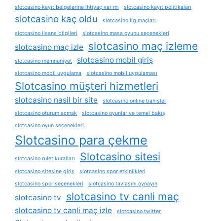
slotcasino kayıt belgelerine i̇htiyaç var mı
slotcasino kayıt politikaları
slotcasino kaç oldu
slotcasino lig maçları
slotcasino lisans bilgileri
slotcasino masa oyunu seçenekleri
slotcasino maç izleme
slotcasino maç izle
slotcasino mobil giriş
slotcasino memnuniyet
slotcasino mobil uygulama
slotcasino mobil uygulaması
Slotcasino müşteri hizmetleri
slotcasino nasil bir site
slotcasino online bahisler
slotcasino oturum açmak
slotcasino oyunlar ve temel bakış
slotcasino oyun seçenekleri
Slotcasino para çekme
Slotcasino sitesi
slotcasino rulet kuralları
slotcasino sitesine giriş
slotcasino spor etkinlikleri
slotcasino spor seçenekleri
slotcasino tavlasını oynayın
slotcasino tv canli maç
slotcasino tv
slotcasino tv canli maç izle
slotcasino twitter