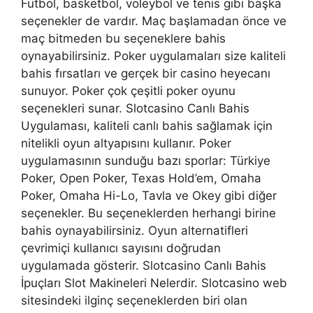
Futbol, basketbol, voleybol ve tenis gibi başka
seçenekler de vardır. Maç başlamadan önce ve
maç bitmeden bu seçeneklere bahis
oynayabilirsiniz. Poker uygulamaları size kaliteli
bahis fırsatları ve gerçek bir casino heyecanı
sunuyor. Poker çok çeşitli poker oyunu
seçenekleri sunar. Slotcasino Canlı Bahis
Uygulaması, kaliteli canlı bahis sağlamak için
nitelikli oyun altyapısını kullanır. Poker
uygulamasının sunduğu bazı sporlar: Türkiye
Poker, Open Poker, Texas Hold’em, Omaha
Poker, Omaha Hi-Lo, Tavla ve Okey gibi diğer
seçenekler. Bu seçeneklerden herhangi birine
bahis oynayabilirsiniz. Oyun alternatifleri
çevrimiçi kullanıcı sayısını doğrudan
uygulamada gösterir. Slotcasino Canlı Bahis
İpuçları Slot Makineleri Nelerdir. Slotcasino web
sitesindeki ilginç seçeneklerden biri olan