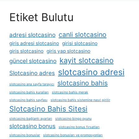
Etiket Bulutu
canli slotcasino
adresi slotcasino
giris adresi slotcasino
girisi slotcasino
giris slotcasino
giris yap slotcasino
kayit slotcasino
güncel slotcasino
slotcasino adresi
Slotcasino adres
slotcasino bahis
slotcasino ana sayfa tarayıcı
slotcasino bahis kuralları
slotcasino bahis merak
slotcasino bahis sayfası
slotcasino bahis sistemine nasıl girilir
Slotcasino Bahis Sitesi
slotcasino bağlantı ayarları
slotcasino bingo oyunu
slotcasino bonus
slotcasino bonus fırsatları
slotcasino bonuslar
slotcasino bonusları ve promosyonları