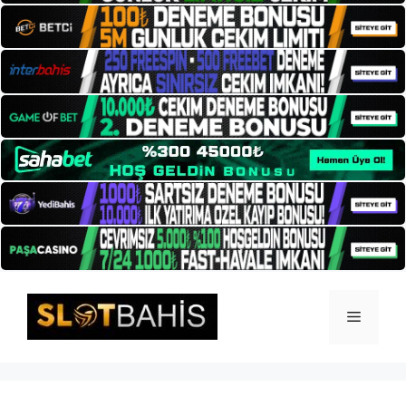
İçeriğe
atla
Menü