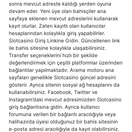
sonra mevcut adreste kaldığı yerden oyuna
devam eder. Yeni üye olan bahisçiler ana
sayfaya eklenen mevcut adreslerini kullanarak
kayıt olurlar. Zaten kayıtlı olan kullanıcılar
hesaplarından kolaylıkla giriş yapabilirler.
Slotcasino Giriş Linkine Gidin. Güncellenen link
ile bahis sitesine kolaylıkla ulaşabilirsiniz.
Transfer seçeneklerini hızlı bir şekilde
değerlendirmek için çeşitli platformlar üzerinden
bağlantılar yapılmaktadır. Arama motoru ana
sayfaları genellikle Slotcasino güncel adresini
gösterir. Ayrıca sitenin sosyal ağ hesaplarını da
kullanabilirsiniz. Facebook, Twitter ve
Instagram’daki mevcut adresimizden Slotcasino
giriş bağlantısına gidin. Ayrıca kullanıcı
forumuna verilen bir bağlantı aracılığıyla veya
halihazırda üyesi olduğunuz bir bahis sitesinin
e-posta adresi aracılığıyla da kayıt olabilirsiniz.