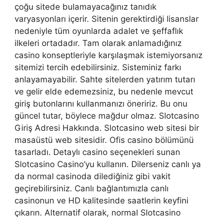
çoğu sitede bulamayacağınız tanıdık
varyasyonları içerir. Sitenin gerektirdiği lisanslar
nedeniyle tüm oyunlarda adalet ve şeffaflık
ilkeleri ortadadır. Tam olarak anlamadığınız
casino konseptleriyle karşılaşmak istemiyorsanız
sitemizi tercih edebilirsiniz. Sisteminiz farkı
anlayamayabilir. Sahte sitelerden yatırım tutarı
ve gelir elde edemezsiniz, bu nedenle mevcut
giriş butonlarını kullanmanızı öneririz. Bu onu
güncel tutar, böylece mağdur olmaz. Slotcasino
Giriş Adresi Hakkında. Slotcasino web sitesi bir
masaüstü web sitesidir. Ofis casino bölümünü
tasarladı. Detaylı casino seçenekleri sunan
Slotcasino Casino’yu kullanın. Dilerseniz canlı ya
da normal casinoda dilediğiniz gibi vakit
geçirebilirsiniz. Canlı bağlantımızla canlı
casinonun ve HD kalitesinde saatlerin keyfini
çıkarın. Alternatif olarak, normal Slotcasino