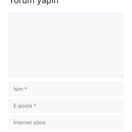
Yorum yapın
Yorum
İsim
E-
posta
İnternet
sitesi