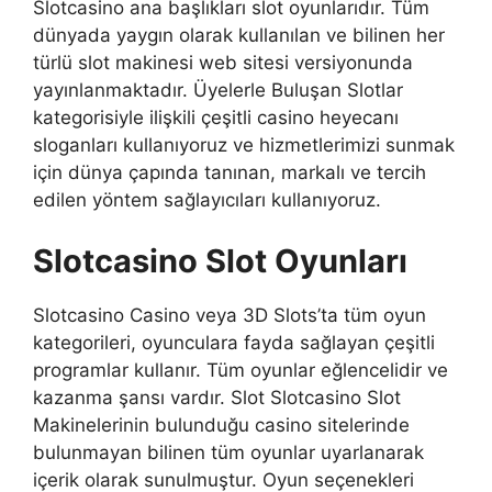
Slotcasino ana başlıkları slot oyunlarıdır. Tüm
dünyada yaygın olarak kullanılan ve bilinen her
türlü slot makinesi web sitesi versiyonunda
yayınlanmaktadır. Üyelerle Buluşan Slotlar
kategorisiyle ilişkili çeşitli casino heyecanı
sloganları kullanıyoruz ve hizmetlerimizi sunmak
için dünya çapında tanınan, markalı ve tercih
edilen yöntem sağlayıcıları kullanıyoruz.
Slotcasino Slot Oyunları
Slotcasino Casino veya 3D Slots’ta tüm oyun
kategorileri, oyunculara fayda sağlayan çeşitli
programlar kullanır. Tüm oyunlar eğlencelidir ve
kazanma şansı vardır. Slot Slotcasino Slot
Makinelerinin bulunduğu casino sitelerinde
bulunmayan bilinen tüm oyunlar uyarlanarak
içerik olarak sunulmuştur. Oyun seçenekleri