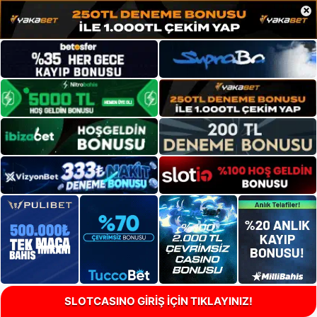
×
SLOTCASINO GİRİŞ İÇİN TIKLAYINIZ!