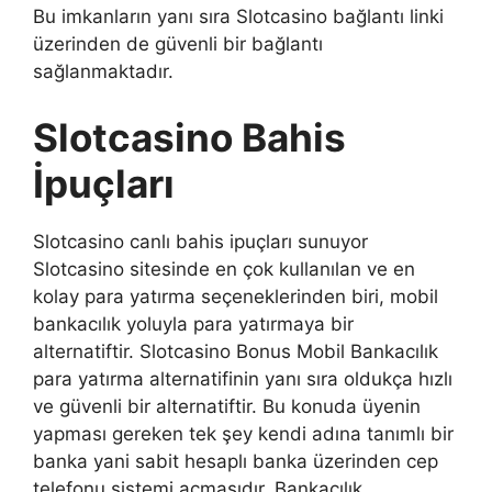
Bu imkanların yanı sıra Slotcasino bağlantı linki
üzerinden de güvenli bir bağlantı
sağlanmaktadır.
Slotcasino Bahis
İpuçları
Slotcasino canlı bahis ipuçları sunuyor
Slotcasino sitesinde en çok kullanılan ve en
kolay para yatırma seçeneklerinden biri, mobil
bankacılık yoluyla para yatırmaya bir
alternatiftir. Slotcasino Bonus Mobil Bankacılık
para yatırma alternatifinin yanı sıra oldukça hızlı
ve güvenli bir alternatiftir. Bu konuda üyenin
yapması gereken tek şey kendi adına tanımlı bir
banka yani sabit hesaplı banka üzerinden cep
telefonu sistemi açmasıdır. Bankacılık