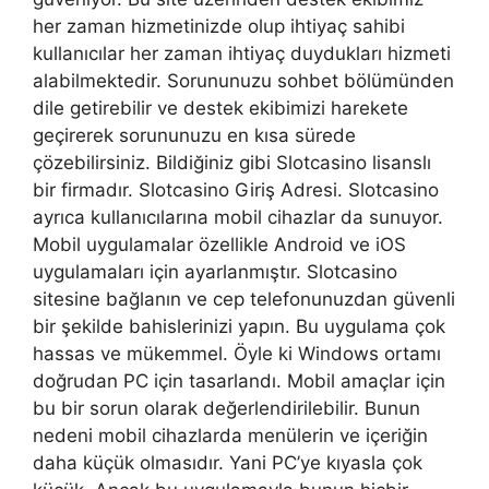
her zaman hizmetinizde olup ihtiyaç sahibi
kullanıcılar her zaman ihtiyaç duydukları hizmeti
alabilmektedir. Sorununuzu sohbet bölümünden
dile getirebilir ve destek ekibimizi harekete
geçirerek sorununuzu en kısa sürede
çözebilirsiniz. Bildiğiniz gibi Slotcasino lisanslı
bir firmadır. Slotcasino Giriş Adresi. Slotcasino
ayrıca kullanıcılarına mobil cihazlar da sunuyor.
Mobil uygulamalar özellikle Android ve iOS
uygulamaları için ayarlanmıştır. Slotcasino
sitesine bağlanın ve cep telefonunuzdan güvenli
bir şekilde bahislerinizi yapın. Bu uygulama çok
hassas ve mükemmel. Öyle ki Windows ortamı
doğrudan PC için tasarlandı. Mobil amaçlar için
bu bir sorun olarak değerlendirilebilir. Bunun
nedeni mobil cihazlarda menülerin ve içeriğin
daha küçük olmasıdır. Yani PC’ye kıyasla çok