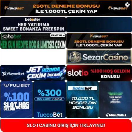
×
SLOTCASINO GİRİŞ İÇİN TIKLAYINIZ!