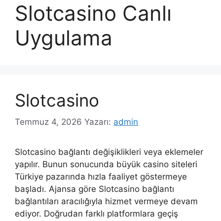
Slotcasino Canlı
Uygulama
Slotcasino
Temmuz 4, 2026
Yazarı:
admin
Slotcasino bağlantı değişiklikleri veya eklemeler
yapılır. Bunun sonucunda büyük casino siteleri
Türkiye pazarında hızla faaliyet göstermeye
başladı. Ajansa göre Slotcasino bağlantı
bağlantıları aracılığıyla hizmet vermeye devam
ediyor. Doğrudan farklı platformlara geçiş