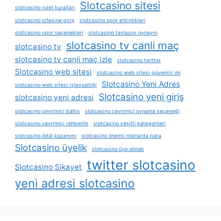
Slotcasino sitesi
slotcasino rulet kuralları
slotcasino sitesine giriş
slotcasino spor etkinlikleri
slotcasino spor seçenekleri
slotcasino tavlasını oynayın
slotcasino tv canli maç
slotcasino tv
slotcasino tv canli maç izle
slotcasino twitter
Slotcasino web sitesi
slotcasino web sitesi güvenilir mi
Slotcasino Yeni Adres
slotcasino web sitesi i̇şlevselliği
Slotcasino yeni giriş
slotcasino yeni adresi
slotcasino çevrimiçi bahis
slotcasino çevrimiçi oynama seçeneği
slotcasino çevrimiçi rehberlik
slotcasino çeşitli kategorileri
slotcasino ödül kazanımı
slotcasino önemli miktarda para
Slotcasino üyelik
slotcasino üye olmak
twitter slotcasino
Slotcasino Şikayet
yeni adresi slotcasino