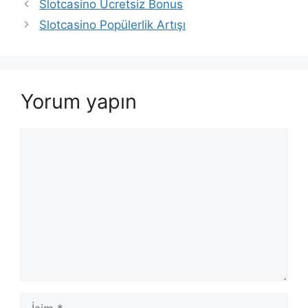
Yazı
Slotcasino Ücretsiz Bonus
dolaşımı
Slotcasino Popülerlik Artışı
Yorum yapın
Yorum
İsim