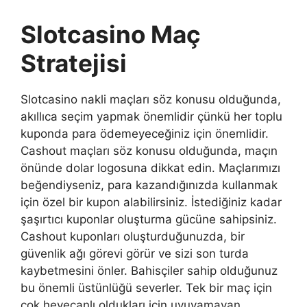
Slotcasino Maç
Stratejisi
Slotcasino nakli maçları söz konusu olduğunda,
akıllıca seçim yapmak önemlidir çünkü her toplu
kuponda para ödemeyeceğiniz için önemlidir.
Cashout maçları söz konusu olduğunda, maçın
önünde dolar logosuna dikkat edin. Maçlarımızı
beğendiyseniz, para kazandığınızda kullanmak
için özel bir kupon alabilirsiniz. İstediğiniz kadar
şaşırtıcı kuponlar oluşturma gücüne sahipsiniz.
Cashout kuponları oluşturduğunuzda, bir
güvenlik ağı görevi görür ve sizi son turda
kaybetmesini önler. Bahisçiler sahip olduğunuz
bu önemli üstünlüğü severler. Tek bir maç için
çok heyecanlı oldukları için uyuyamayan