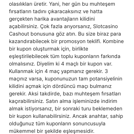
olasılıkları üretir. Yani, her gün bu muhteşem
fırsatların tadını çıkaracaksınız ve hatta
gerçekten harika avantajların kilidini
açabilirsiniz. Çok fazla arıyorsanız, Slotcasino
Cashout bonusuna göz atın. Bu size biraz para
kazandırabilecek bir promosyon teklifi. Kombine
bir kupon oluşturmak için, birlikte
eşleştirilebilecek tüm toplu kuponların farkında
olmalısınız. Diyelim ki 4 maçlı bir kupon var.
Kullanmak için 4 maç yapmanız gerekir. 3
maçınız varsa, kuponunuzun tam potansiyelinin
kilidini açmak için dördüncü maçı bulmanız
gerekir. Aksi takdirde, bazı muhteşem fırsatları
kaçırabilirsiniz. Satın alma işleminizde indirim
almak istiyorsanız, bir sonraki turu beklemeden
bir kupon kullanabilirsiniz. Ancak anahtar, sahip
olduğunuz tüm kuponların sonuncusuyla
mükemmel bir şekilde eşleşmesidir.