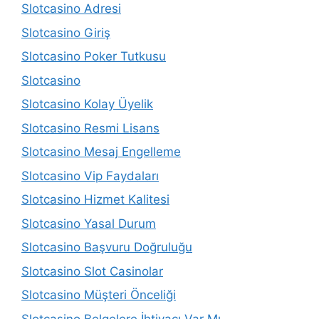
Slotcasino Adresi
Slotcasino Giriş
Slotcasino Poker Tutkusu
Slotcasino
Slotcasino Kolay Üyelik
Slotcasino Resmi Lisans
Slotcasino Mesaj Engelleme
Slotcasino Vip Faydaları
Slotcasino Hizmet Kalitesi
Slotcasino Yasal Durum
Slotcasino Başvuru Doğruluğu
Slotcasino Slot Casinolar
Slotcasino Müşteri Önceliği
Slotcasino Belgelere İhtiyacı Var Mı