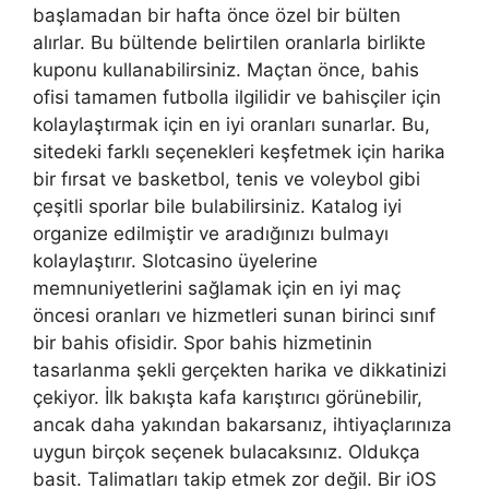
başlamadan bir hafta önce özel bir bülten
alırlar. Bu bültende belirtilen oranlarla birlikte
kuponu kullanabilirsiniz. Maçtan önce, bahis
ofisi tamamen futbolla ilgilidir ve bahisçiler için
kolaylaştırmak için en iyi oranları sunarlar. Bu,
sitedeki farklı seçenekleri keşfetmek için harika
bir fırsat ve basketbol, tenis ve voleybol gibi
çeşitli sporlar bile bulabilirsiniz. Katalog iyi
organize edilmiştir ve aradığınızı bulmayı
kolaylaştırır. Slotcasino üyelerine
memnuniyetlerini sağlamak için en iyi maç
öncesi oranları ve hizmetleri sunan birinci sınıf
bir bahis ofisidir. Spor bahis hizmetinin
tasarlanma şekli gerçekten harika ve dikkatinizi
çekiyor. İlk bakışta kafa karıştırıcı görünebilir,
ancak daha yakından bakarsanız, ihtiyaçlarınıza
uygun birçok seçenek bulacaksınız. Oldukça
basit. Talimatları takip etmek zor değil. Bir iOS