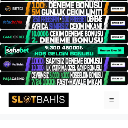
İçeriğe
atla
Menü