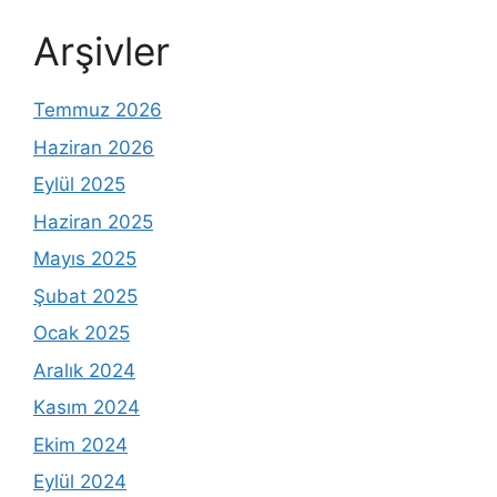
Arşivler
Temmuz 2026
Haziran 2026
Eylül 2025
Haziran 2025
Mayıs 2025
Şubat 2025
Ocak 2025
Aralık 2024
Kasım 2024
Ekim 2024
Eylül 2024