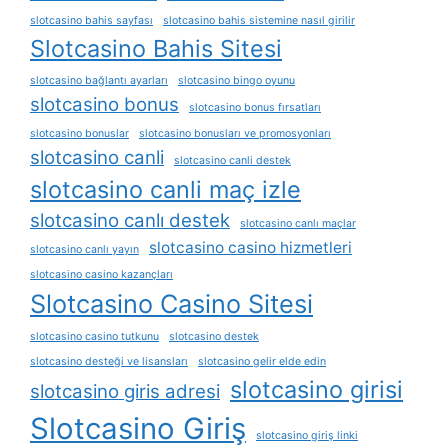
slotcasino bahis sayfası
slotcasino bahis sistemine nasıl girilir
Slotcasino Bahis Sitesi
slotcasino bağlantı ayarları
slotcasino bingo oyunu
slotcasino bonus
slotcasino bonus fırsatları
slotcasino bonuslar
slotcasino bonusları ve promosyonları
slotcasino canli
slotcasino canli destek
slotcasino canli maç izle
slotcasino canlı destek
slotcasino canlı maçlar
slotcasino casino hizmetleri
slotcasino canlı yayın
slotcasino casino kazançları
Slotcasino Casino Sitesi
slotcasino casino tutkunu
slotcasino destek
slotcasino desteği ve lisansları
slotcasino gelir elde edin
slotcasino girisi
slotcasino giris adresi
Slotcasino Giriş
slotcasino giriş linki