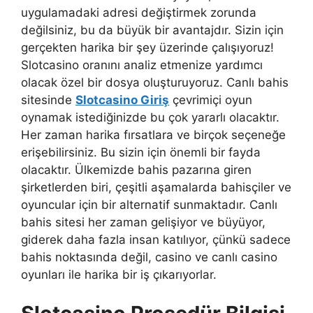
uygulamadaki adresi değiştirmek zorunda
değilsiniz, bu da büyük bir avantajdır. Sizin için
gerçekten harika bir şey üzerinde çalışıyoruz!
Slotcasino oranını analiz etmenize yardımcı
olacak özel bir dosya oluşturuyoruz. Canlı bahis
sitesinde
Slotcasino Giriş
çevrimiçi oyun
oynamak istediğinizde bu çok yararlı olacaktır.
Her zaman harika fırsatlara ve birçok seçeneğe
erişebilirsiniz. Bu sizin için önemli bir fayda
olacaktır. Ülkemizde bahis pazarına giren
şirketlerden biri, çeşitli aşamalarda bahisçiler ve
oyuncular için bir alternatif sunmaktadır. Canlı
bahis sitesi her zaman gelişiyor ve büyüyor,
giderek daha fazla insan katılıyor, çünkü sadece
bahis noktasında değil, casino ve canlı casino
oyunları ile harika bir iş çıkarıyorlar.