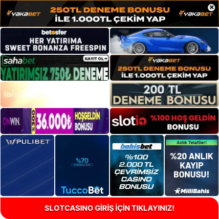
×
SLOTCASINO GİRİŞ İÇİN TIKLAYINIZ!