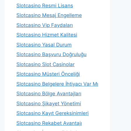
Slotcasino Resmi Lisans
Slotcasino Mesaj Engelleme
Slotcasino Vip Faydaları
Slotcasino Hizmet Kalitesi
Slotcasino Yasal Durum
Slotcasino Başvuru Doğruluğu
Slotcasino Slot Casinolar
Slotcasino Müşteri Önceliği
Slotcasino Belgelere İhtiyacı Var Mı
Slotcasino Bölge Avantajları
Slotcasino Şikayet Yönetimi
Slotcasino Kayıt Gereksinimleri
Slotcasino Rekabet Avantajı