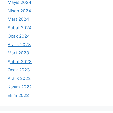
Mayıs 2024
Nisan 2024
Mart 2024
Şubat 2024
Ocak 2024
Aralık 2023
Mart 2023
Şubat 2023
Ocak 2023
Aralık 2022
Kasım 2022
Ekim 2022