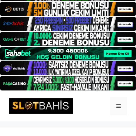
İçeriğe
atla
Menü