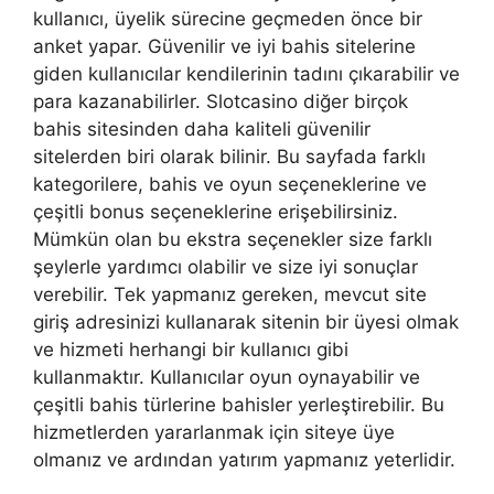
kullanıcı, üyelik sürecine geçmeden önce bir
anket yapar. Güvenilir ve iyi bahis sitelerine
giden kullanıcılar kendilerinin tadını çıkarabilir ve
para kazanabilirler. Slotcasino diğer birçok
bahis sitesinden daha kaliteli güvenilir
sitelerden biri olarak bilinir. Bu sayfada farklı
kategorilere, bahis ve oyun seçeneklerine ve
çeşitli bonus seçeneklerine erişebilirsiniz.
Mümkün olan bu ekstra seçenekler size farklı
şeylerle yardımcı olabilir ve size iyi sonuçlar
verebilir. Tek yapmanız gereken, mevcut site
giriş adresinizi kullanarak sitenin bir üyesi olmak
ve hizmeti herhangi bir kullanıcı gibi
kullanmaktır. Kullanıcılar oyun oynayabilir ve
çeşitli bahis türlerine bahisler yerleştirebilir. Bu
hizmetlerden yararlanmak için siteye üye
olmanız ve ardından yatırım yapmanız yeterlidir.