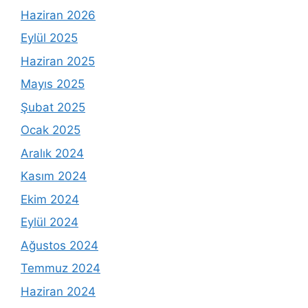
Haziran 2026
Eylül 2025
Haziran 2025
Mayıs 2025
Şubat 2025
Ocak 2025
Aralık 2024
Kasım 2024
Ekim 2024
Eylül 2024
Ağustos 2024
Temmuz 2024
Haziran 2024