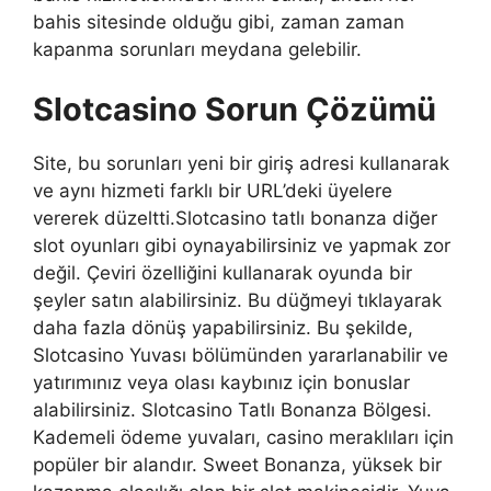
bahis sitesinde olduğu gibi, zaman zaman
kapanma sorunları meydana gelebilir.
Slotcasino Sorun Çözümü
Site, bu sorunları yeni bir giriş adresi kullanarak
ve aynı hizmeti farklı bir URL’deki üyelere
vererek düzeltti.Slotcasino tatlı bonanza diğer
slot oyunları gibi oynayabilirsiniz ve yapmak zor
değil. Çeviri özelliğini kullanarak oyunda bir
şeyler satın alabilirsiniz. Bu düğmeyi tıklayarak
daha fazla dönüş yapabilirsiniz. Bu şekilde,
Slotcasino Yuvası bölümünden yararlanabilir ve
yatırımınız veya olası kaybınız için bonuslar
alabilirsiniz. Slotcasino Tatlı Bonanza Bölgesi.
Kademeli ödeme yuvaları, casino meraklıları için
popüler bir alandır. Sweet Bonanza, yüksek bir