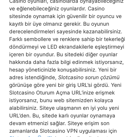
Casino oyunları, casinolarda oynayabileceğiniz
ve eğlenebileceğiniz oyunlardır. Casino
sitesinde oynamak için güvenilir bir oyuncu ve
kayıtlı bir üye olmanız gerekir. Bu oyunun
derecelendirmeleri sayesinde kazanabilirsiniz.
Farklı sembollere ve renklere sahip bir tekerleği
döndürmeyi ve LED ekrandakilerle eşleştirmeyi
içeren bir oyundur. Bu sitedeki diğer oyunlar
hakkında daha fazla bilgi edinmek istiyorsanız,
hesap yöneticinizle konuşabilirsiniz. Yeni bir
adres istendiğinde,
Slotcasino sorun çözümü
görünüşe göre yeni bir giriş URL’si gördü. Yeni
Slotcasino Oturum Açma URL’inize erişmek
istiyorsanız, bunu web sitemizden kolayca
alabilirsiniz. Siteye ulaşmanın en iyi yolu yeni
URL’den. Bu, sitede karlı oyunlar oynamaya
devam etmenizi sağlar. Siteye erişim son
zamanlarda Slotcasino VPN uygulaması için