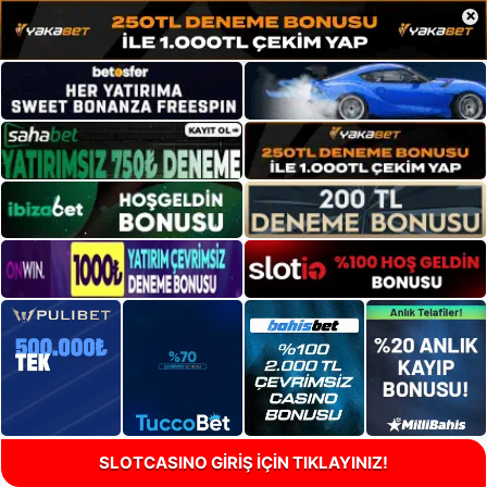
×
SLOTCASINO GİRİŞ İÇİN TIKLAYINIZ!