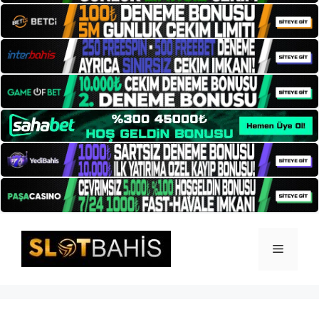
İçeriğe
atla
Menü