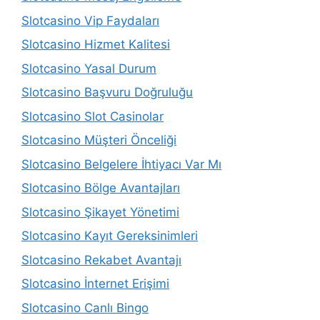
Slotcasino Vip Faydaları
Slotcasino Hizmet Kalitesi
Slotcasino Yasal Durum
Slotcasino Başvuru Doğruluğu
Slotcasino Slot Casinolar
Slotcasino Müşteri Önceliği
Slotcasino Belgelere İhtiyacı Var Mı
Slotcasino Bölge Avantajları
Slotcasino Şikayet Yönetimi
Slotcasino Kayıt Gereksinimleri
Slotcasino Rekabet Avantajı
Slotcasino İnternet Erişimi
Slotcasino Canlı Bingo