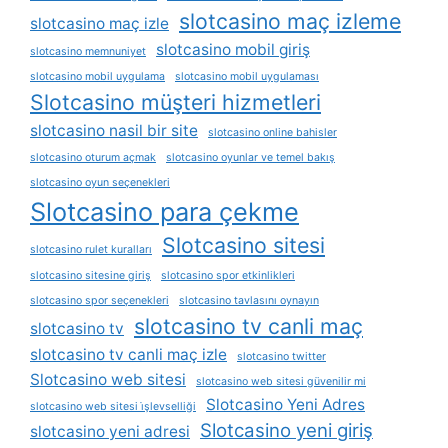
slotcasino maç izleme
slotcasino maç izle
slotcasino mobil giriş
slotcasino memnuniyet
slotcasino mobil uygulama
slotcasino mobil uygulaması
Slotcasino müşteri hizmetleri
slotcasino nasil bir site
slotcasino online bahisler
slotcasino oturum açmak
slotcasino oyunlar ve temel bakış
slotcasino oyun seçenekleri
Slotcasino para çekme
Slotcasino sitesi
slotcasino rulet kuralları
slotcasino sitesine giriş
slotcasino spor etkinlikleri
slotcasino spor seçenekleri
slotcasino tavlasını oynayın
slotcasino tv canli maç
slotcasino tv
slotcasino tv canli maç izle
slotcasino twitter
Slotcasino web sitesi
slotcasino web sitesi güvenilir mi
Slotcasino Yeni Adres
slotcasino web sitesi i̇şlevselliği
Slotcasino yeni giriş
slotcasino yeni adresi