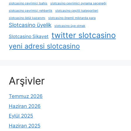
slotcasino çevrimiçi bahis
slotcasino çevrimiçi oynama seçeneği
slotcasino çevrimiçi rehberlik
slotcasino çeşitli kategorileri
slotcasino ödül kazanımı
slotcasino önemli miktarda para
Slotcasino üyelik
slotcasino üye olmak
twitter slotcasino
Slotcasino Şikayet
yeni adresi slotcasino
Arşivler
Temmuz 2026
Haziran 2026
Eylül 2025
Haziran 2025