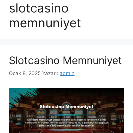
slotcasino
memnuniyet
Slotcasino Memnuniyet
Ocak 8, 2025
Yazarı:
admin