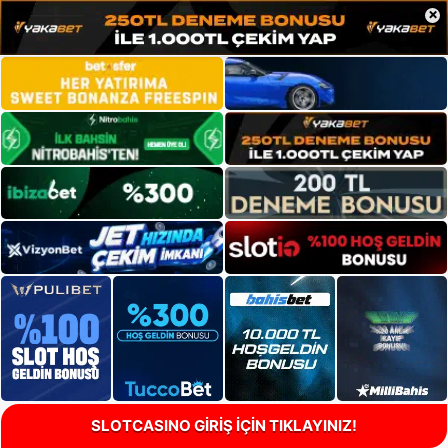
×
SLOTCASINO GİRİŞ İÇİN TIKLAYINIZ!