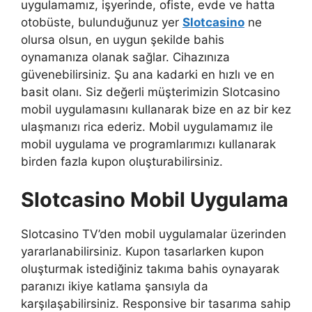
uygulamamız, işyerinde, ofiste, evde ve hatta
otobüste, bulunduğunuz yer
Slotcasino
ne
olursa olsun, en uygun şekilde bahis
oynamanıza olanak sağlar. Cihazınıza
güvenebilirsiniz. Şu ana kadarki en hızlı ve en
basit olanı. Siz değerli müşterimizin Slotcasino
mobil uygulamasını kullanarak bize en az bir kez
ulaşmanızı rica ederiz. Mobil uygulamamız ile
mobil uygulama ve programlarımızı kullanarak
birden fazla kupon oluşturabilirsiniz.
Slotcasino Mobil Uygulama
Slotcasino TV’den mobil uygulamalar üzerinden
yararlanabilirsiniz. Kupon tasarlarken kupon
oluşturmak istediğiniz takıma bahis oynayarak
paranızı ikiye katlama şansıyla da
karşılaşabilirsiniz. Responsive bir tasarıma sahip