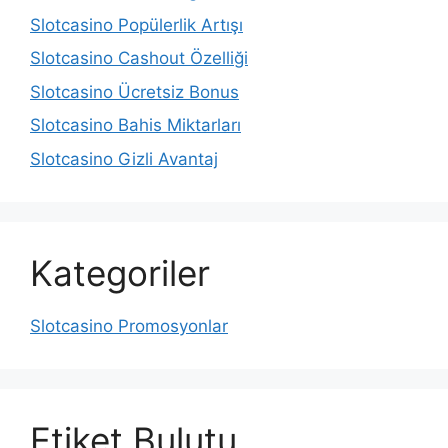
Slotcasino Popülerlik Artışı
Slotcasino Cashout Özelliği
Slotcasino Ücretsiz Bonus
Slotcasino Bahis Miktarları
Slotcasino Gizli Avantaj
Kategoriler
Slotcasino Promosyonlar
Etiket Bulutu