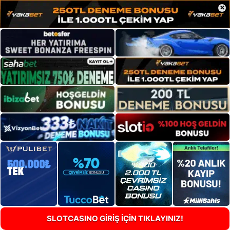
×
SLOTCASINO GİRİŞ İÇİN TIKLAYINIZ!