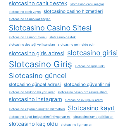
slotcasino canlı destek
slotcasino canlı maçlar
slotcasino casino hizmetleri
slotcasino canlı yayın
slotcasino casino kazançları
Slotcasino Casino Sitesi
slotcasino casino tutkunu
slotcasino destek
slotcasino desteği ve lisansları
slotcasino gelir elde edin
slotcasino girisi
slotcasino giris adresi
Slotcasino Giriş
slotcasino giriş linki
Slotcasino güncel
slotcasino güncel adresi
slotcasino güvenlir mi
slotcasino hakkındaki yorumlar
slotcasino hesabınız askıya alındı
slotcasino instagram
slotcasino i̇lk üyelik adımı
Slotcasino kayıt
slotcasino kaydının müşteri hizmetleri
slotcasino kayıt belgelerine i̇htiyaç var mı
slotcasino kayıt politikaları
slotcasino kaç oldu
slotcasino lig maçları