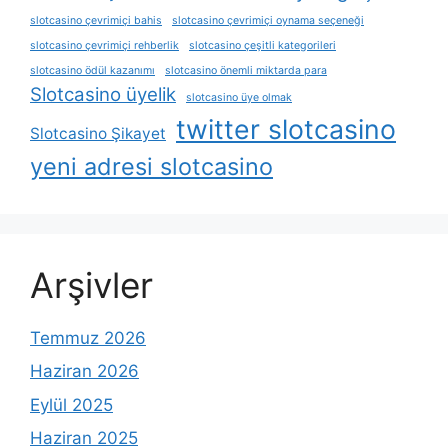
slotcasino çevrimiçi bahis
slotcasino çevrimiçi oynama seçeneği
slotcasino çevrimiçi rehberlik
slotcasino çeşitli kategorileri
slotcasino ödül kazanımı
slotcasino önemli miktarda para
Slotcasino üyelik
slotcasino üye olmak
twitter slotcasino
Slotcasino Şikayet
yeni adresi slotcasino
Arşivler
Temmuz 2026
Haziran 2026
Eylül 2025
Haziran 2025