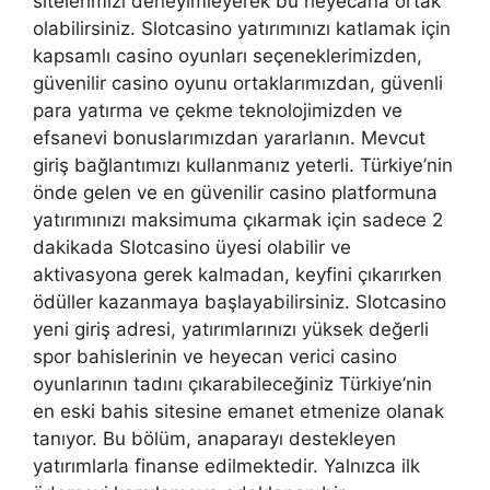
sitelerimizi deneyimleyerek bu heyecana ortak
olabilirsiniz. Slotcasino yatırımınızı katlamak için
kapsamlı casino oyunları seçeneklerimizden,
güvenilir casino oyunu ortaklarımızdan, güvenli
para yatırma ve çekme teknolojimizden ve
efsanevi bonuslarımızdan yararlanın. Mevcut
giriş bağlantımızı kullanmanız yeterli. Türkiye’nin
önde gelen ve en güvenilir casino platformuna
yatırımınızı maksimuma çıkarmak için sadece 2
dakikada Slotcasino üyesi olabilir ve
aktivasyona gerek kalmadan, keyfini çıkarırken
ödüller kazanmaya başlayabilirsiniz. Slotcasino
yeni giriş adresi, yatırımlarınızı yüksek değerli
spor bahislerinin ve heyecan verici casino
oyunlarının tadını çıkarabileceğiniz Türkiye’nin
en eski bahis sitesine emanet etmenize olanak
tanıyor. Bu bölüm, anaparayı destekleyen
yatırımlarla finanse edilmektedir. Yalnızca ilk