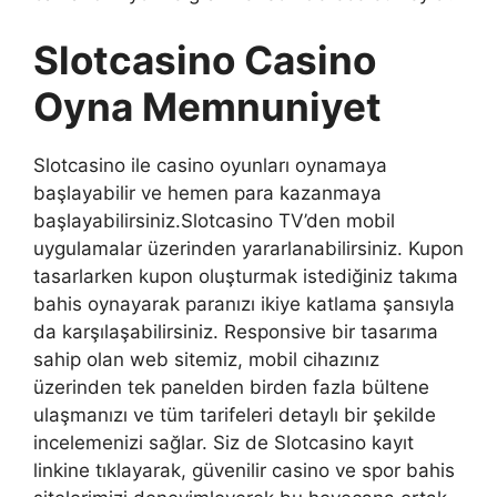
Slotcasino Casino
Oyna Memnuniyet
Slotcasino ile casino oyunları oynamaya
başlayabilir ve hemen para kazanmaya
başlayabilirsiniz.Slotcasino TV’den mobil
uygulamalar üzerinden yararlanabilirsiniz. Kupon
tasarlarken kupon oluşturmak istediğiniz takıma
bahis oynayarak paranızı ikiye katlama şansıyla
da karşılaşabilirsiniz. Responsive bir tasarıma
sahip olan web sitemiz, mobil cihazınız
üzerinden tek panelden birden fazla bültene
ulaşmanızı ve tüm tarifeleri detaylı bir şekilde
incelemenizi sağlar. Siz de Slotcasino kayıt
linkine tıklayarak, güvenilir casino ve spor bahis