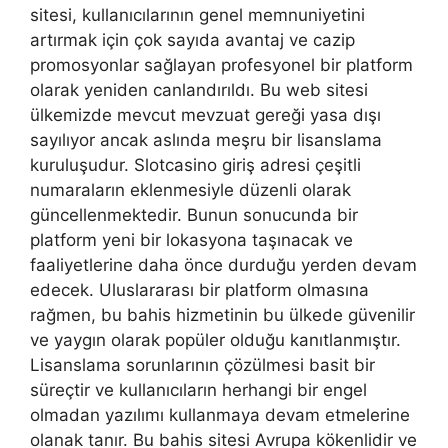
sitesi, kullanıcılarının genel memnuniyetini
artırmak için çok sayıda avantaj ve cazip
promosyonlar sağlayan profesyonel bir platform
olarak yeniden canlandırıldı. Bu web sitesi
ülkemizde mevcut mevzuat gereği yasa dışı
sayılıyor ancak aslında meşru bir lisanslama
kuruluşudur. Slotcasino giriş adresi çeşitli
numaraların eklenmesiyle düzenli olarak
güncellenmektedir. Bunun sonucunda bir
platform yeni bir lokasyona taşınacak ve
faaliyetlerine daha önce durduğu yerden devam
edecek. Uluslararası bir platform olmasına
rağmen, bu bahis hizmetinin bu ülkede güvenilir
ve yaygın olarak popüler olduğu kanıtlanmıştır.
Lisanslama sorunlarının çözülmesi basit bir
süreçtir ve kullanıcıların herhangi bir engel
olmadan yazılımı kullanmaya devam etmelerine
olanak tanır. Bu bahis sitesi Avrupa kökenlidir ve