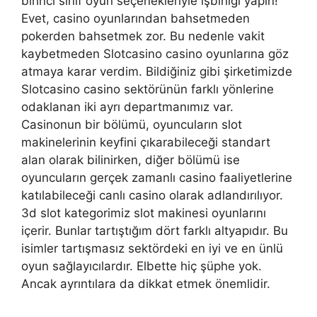
birinci sınıf oyun seçenekleriyle işbirliği yapın!
Evet, casino oyunlarından bahsetmeden
pokerden bahsetmek zor. Bu nedenle vakit
kaybetmeden Slotcasino casino oyunlarına göz
atmaya karar verdim. Bildiğiniz gibi şirketimizde
Slotcasino casino sektörünün farklı yönlerine
odaklanan iki ayrı departmanımız var.
Casinonun bir bölümü, oyuncuların slot
makinelerinin keyfini çıkarabileceği standart
alan olarak bilinirken, diğer bölümü ise
oyuncuların gerçek zamanlı casino faaliyetlerine
katılabileceği canlı casino olarak adlandırılıyor.
3d slot kategorimiz slot makinesi oyunlarını
içerir. Bunlar tartıştığım dört farklı altyapıdır. Bu
isimler tartışmasız sektördeki en iyi ve en ünlü
oyun sağlayıcılardır. Elbette hiç şüphe yok.
Ancak ayrıntılara da dikkat etmek önemlidir.