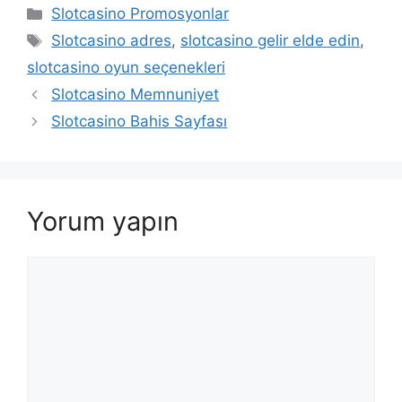
Kategoriler
Slotcasino Promosyonlar
Etiketler
Slotcasino adres
,
slotcasino gelir elde edin
,
slotcasino oyun seçenekleri
Yazı
Slotcasino Memnuniyet
dolaşımı
Slotcasino Bahis Sayfası
Yorum yapın
Yorum