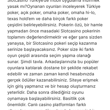
Slotcasino Türkiye’de mobil uygulama indirmek
yasak mı?Oynanan oyunları inceleyerek Türkiye
poker, açık poker, omaha poker, omaha hi-lo,
texas hold’em ve daha birçok farklı poker
çeşidini belirleyebilirsiniz. Pokerin özü, bir hamle
yapmadan önce masadaki Slotcasino pokerinin
toplamını değerlendirmektir ve eğer şans sizden
yanaysa, bir Slotcasino pokeri seçip kazanma
serinize başlayacaksınız. Poker size iki farklı
oyun çeşidi arasında seçim yapma olanağı
sunar. Şimdi tavla. Arkadaşlarınızla bu popüler
oyunlara katılarak dostane bir şekilde rekabet
edebilir ve zaman zaman kendi hesabınızda
gerçek ödüller kazanabilirsiniz. Siteye erişmek
için giriş yapmanız ve bir hesap oluşturmanız
yeterlidir. Daha sonra dilediğiniz oyunu
oynamaya başlayabilirsiniz. Basitlik çok
önemlidir. Canlı casino platformları farklı