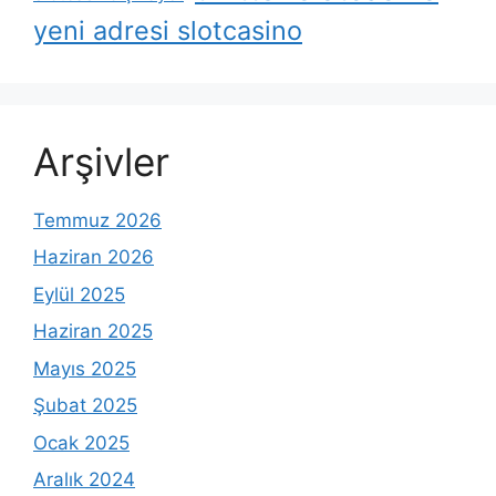
yeni adresi slotcasino
Arşivler
Temmuz 2026
Haziran 2026
Eylül 2025
Haziran 2025
Mayıs 2025
Şubat 2025
Ocak 2025
Aralık 2024