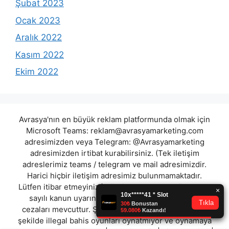
Şubat 2023
Ocak 2023
Aralık 2022
Kasım 2022
Ekim 2022
Avrasya'nın en büyük reklam platformunda olmak için
Microsoft Teams:
reklam@avrasyamarketing.com
adresimizden veya Telegram: @Avrasyamarketing
adresimizden irtibat kurabilirsiniz. (Tek iletişim
adreslerimiz teams / telegram ve mail adresimizdir.
Harici hiçbir iletişim adresimiz bulunmamaktadır.
Lütfen itibar etmeyiniz.) Türkiye yasalarına göre 7258
sayılı kanun uyarınca yasa dışı bahis oynamanın
cezaları mevcuttur. Şu an bulunduğunuz site hiç bir
şekilde illegal bahis oyunları oynatmıyor ve oynamaya