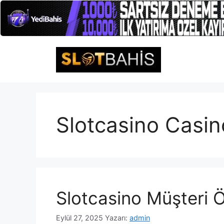
İçeriğe
atla
Slotcasino Casin
Slotcasino Müşteri Ö
Eylül 27, 2025
Yazarı:
admin