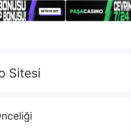
o Sitesi
nceliği