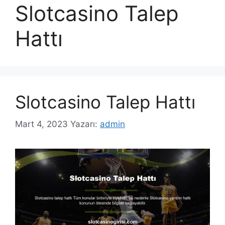
Slotcasino Talep
Hattı
Slotcasino Talep Hattı
Mart 4, 2023
Yazarı:
admin