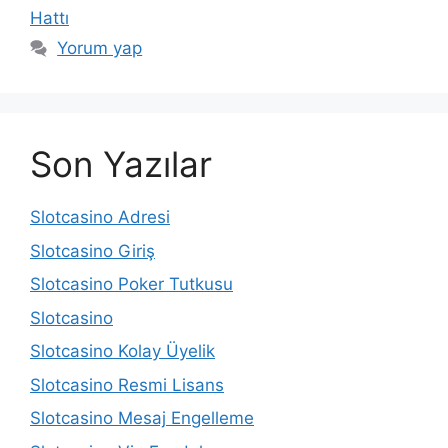
Hattı
Yorum yap
Son Yazılar
Slotcasino Adresi
Slotcasino Giriş
Slotcasino Poker Tutkusu
Slotcasino
Slotcasino Kolay Üyelik
Slotcasino Resmi Lisans
Slotcasino Mesaj Engelleme