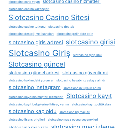
slotcasino casino hizmetleri
slotcasino canlı yayın
slotcasino casino kazançları
Slotcasino Casino Sitesi
slotcasino casino tutkunu
slotcasino destek
slotcasino desteği ve lisansları
slotcasino gelir elde edin
slotcasino girisi
slotcasino giris adresi
Slotcasino Giriş
slotcasino giriş linki
Slotcasino güncel
slotcasino güncel adresi
slotcasino güvenlir mi
slotcasino hakkındaki yorumlar
slotcasino hesabınız askıya alındı
slotcasino instagram
slotcasino i̇lk üyelik adımı
Slotcasino kayıt
slotcasino kaydının müşteri hizmetleri
slotcasino kayıt belgelerine i̇htiyaç var mı
slotcasino kayıt politikaları
slotcasino kaç oldu
slotcasino lig maçları
slotcasino lisans bilgileri
slotcasino masa oyunu seçenekleri
slotcasino maç izleme
slotcasino maç izle