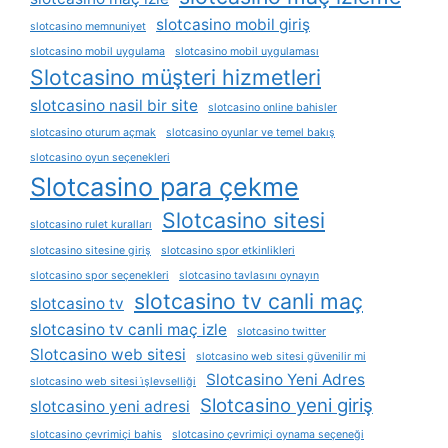
slotcasino mobil giriş
slotcasino memnuniyet
slotcasino mobil uygulama
slotcasino mobil uygulaması
Slotcasino müşteri hizmetleri
slotcasino nasil bir site
slotcasino online bahisler
slotcasino oturum açmak
slotcasino oyunlar ve temel bakış
slotcasino oyun seçenekleri
Slotcasino para çekme
Slotcasino sitesi
slotcasino rulet kuralları
slotcasino sitesine giriş
slotcasino spor etkinlikleri
slotcasino spor seçenekleri
slotcasino tavlasını oynayın
slotcasino tv canli maç
slotcasino tv
slotcasino tv canli maç izle
slotcasino twitter
Slotcasino web sitesi
slotcasino web sitesi güvenilir mi
Slotcasino Yeni Adres
slotcasino web sitesi i̇şlevselliği
Slotcasino yeni giriş
slotcasino yeni adresi
slotcasino çevrimiçi bahis
slotcasino çevrimiçi oynama seçeneği