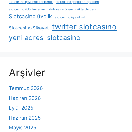
slotcasino çevrimiçi rehberlik
slotcasino çeşitli kategorileri
slotcasino ödül kazanımı
slotcasino önemli miktarda para
Slotcasino üyelik
slotcasino üye olmak
twitter slotcasino
Slotcasino Şikayet
yeni adresi slotcasino
Arşivler
Temmuz 2026
Haziran 2026
Eylül 2025
Haziran 2025
Mayıs 2025