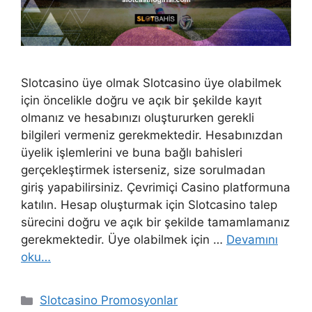
Slotcasino üye olmak Slotcasino üye olabilmek
için öncelikle doğru ve açık bir şekilde kayıt
olmanız ve hesabınızı oluştururken gerekli
bilgileri vermeniz gerekmektedir. Hesabınızdan
üyelik işlemlerini ve buna bağlı bahisleri
gerçekleştirmek isterseniz, size sorulmadan
giriş yapabilirsiniz. Çevrimiçi Casino platformuna
katılın. Hesap oluşturmak için Slotcasino talep
sürecini doğru ve açık bir şekilde tamamlamanız
gerekmektedir. Üye olabilmek için …
Devamını
oku…
Kategoriler
Slotcasino Promosyonlar