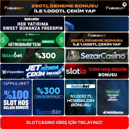
×
SLOTCASINO GİRİŞ İÇİN TIKLAYINIZ!