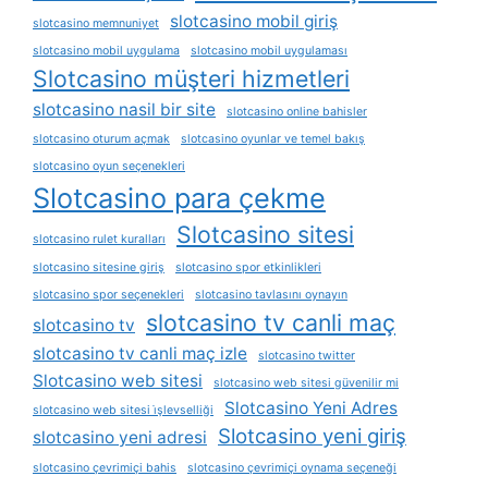
slotcasino mobil giriş
slotcasino memnuniyet
slotcasino mobil uygulama
slotcasino mobil uygulaması
Slotcasino müşteri hizmetleri
slotcasino nasil bir site
slotcasino online bahisler
slotcasino oturum açmak
slotcasino oyunlar ve temel bakış
slotcasino oyun seçenekleri
Slotcasino para çekme
Slotcasino sitesi
slotcasino rulet kuralları
slotcasino sitesine giriş
slotcasino spor etkinlikleri
slotcasino spor seçenekleri
slotcasino tavlasını oynayın
slotcasino tv canli maç
slotcasino tv
slotcasino tv canli maç izle
slotcasino twitter
Slotcasino web sitesi
slotcasino web sitesi güvenilir mi
Slotcasino Yeni Adres
slotcasino web sitesi i̇şlevselliği
Slotcasino yeni giriş
slotcasino yeni adresi
slotcasino çevrimiçi bahis
slotcasino çevrimiçi oynama seçeneği