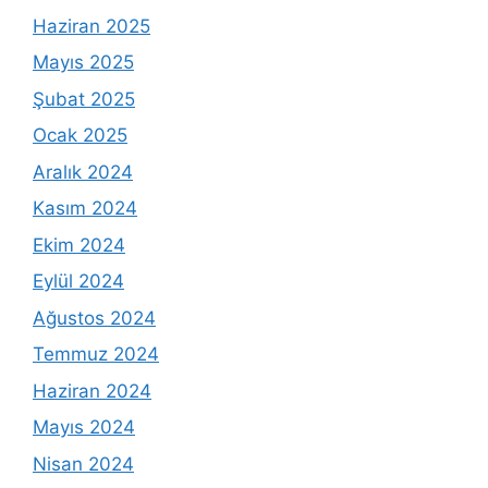
Haziran 2025
Mayıs 2025
Şubat 2025
Ocak 2025
Aralık 2024
Kasım 2024
Ekim 2024
Eylül 2024
Ağustos 2024
Temmuz 2024
Haziran 2024
Mayıs 2024
Nisan 2024