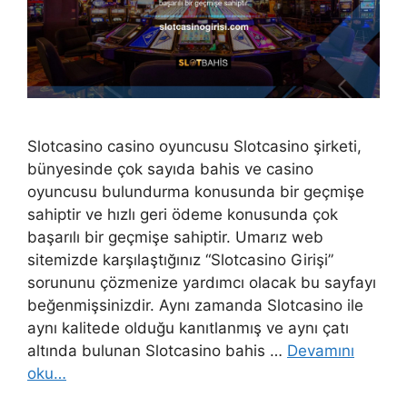
Slotcasino casino oyuncusu Slotcasino şirketi,
bünyesinde çok sayıda bahis ve casino
oyuncusu bulundurma konusunda bir geçmişe
sahiptir ve hızlı geri ödeme konusunda çok
başarılı bir geçmişe sahiptir. Umarız web
sitemizde karşılaştığınız “Slotcasino Girişi”
sorununu çözmenize yardımcı olacak bu sayfayı
beğenmişsinizdir. Aynı zamanda Slotcasino ile
aynı kalitede olduğu kanıtlanmış ve aynı çatı
altında bulunan Slotcasino bahis …
Devamını
oku…