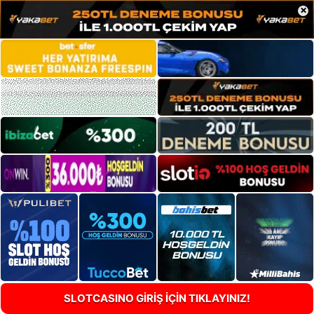
×
SLOTCASINO GİRİŞ İÇİN TIKLAYINIZ!