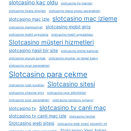
slotcasino kaç oldu
slotcasino lig maçları
slotcasino lisans bilgileri
slotcasino masa oyunu seçenekleri
slotcasino maç izleme
slotcasino maç izle
slotcasino mobil giriş
slotcasino memnuniyet
slotcasino mobil uygulama
slotcasino mobil uygulaması
Slotcasino müşteri hizmetleri
slotcasino nasil bir site
slotcasino online bahisler
slotcasino oturum açmak
slotcasino oyunlar ve temel bakış
slotcasino oyun seçenekleri
Slotcasino para çekme
Slotcasino sitesi
slotcasino rulet kuralları
slotcasino sitesine giriş
slotcasino spor etkinlikleri
slotcasino spor seçenekleri
slotcasino tavlasını oynayın
slotcasino tv canli maç
slotcasino tv
slotcasino tv canli maç izle
slotcasino twitter
Slotcasino web sitesi
slotcasino web sitesi güvenilir mi
Slotcasino Yeni Adres