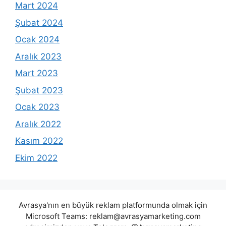
Mart 2024
Şubat 2024
Ocak 2024
Aralık 2023
Mart 2023
Şubat 2023
Ocak 2023
Aralık 2022
Kasım 2022
Ekim 2022
Avrasya'nın en büyük reklam platformunda olmak için
Microsoft Teams:
reklam@avrasyamarketing.com