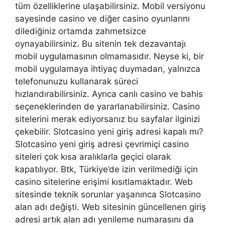
tüm özelliklerine ulaşabilirsiniz. Mobil versiyonu
sayesinde casino ve diğer casino oyunlarını
dilediğiniz ortamda zahmetsizce
oynayabilirsiniz. Bu sitenin tek dezavantajı
mobil uygulamasının olmamasıdır. Neyse ki, bir
mobil uygulamaya ihtiyaç duymadan, yalnızca
telefonunuzu kullanarak süreci
hızlandırabilirsiniz. Ayrıca canlı casino ve bahis
seçeneklerinden de yararlanabilirsiniz. Casino
sitelerini merak ediyorsanız bu sayfalar ilginizi
çekebilir. Slotcasino yeni giriş adresi kapalı mı?
Slotcasino yeni giriş adresi çevrimiçi casino
siteleri çok kısa aralıklarla geçici olarak
kapatılıyor. Btk, Türkiye’de izin verilmediği için
casino sitelerine erişimi kısıtlamaktadır. Web
sitesinde teknik sorunlar yaşanınca Slotcasino
alan adı değişti. Web sitesinin güncellenen giriş
adresi artık alan adı yenileme numarasını da