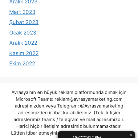
Aralık 2023
Mart 2023
Şubat 2023
Ocak 2023
Aralık 2022
Kasım 2022
Ekim 2022
Avrasya'nın en büyük reklam platformunda olmak için
Microsoft Teams:
reklam@avrasyamarketing.com
adresimizden veya Telegram: @Avrasyamarketing
adresimizden irtibat kurabilirsiniz. (Tek iletişim
adreslerimiz teams / telegram ve mail adresimizdir.
Harici hiçbir iletişim adresimiz bulunmamaktadır.
Lütfen itibar etmeyiniz.) Türkiye yasalarına göre 7258