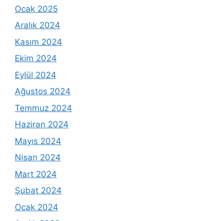
Ocak 2025
Aralık 2024
Kasım 2024
Ekim 2024
Eylül 2024
Ağustos 2024
Temmuz 2024
Haziran 2024
Mayıs 2024
Nisan 2024
Mart 2024
Şubat 2024
Ocak 2024