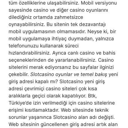
tüm özelliklerine ulaşabilirsiniz. Mobil versiyonu
sayesinde casino ve diğer casino oyunlarını
dilediğiniz ortamda zahmetsizce
oynayabilirsiniz. Bu sitenin tek dezavantajı
mobil uygulamasının olmamasıdır. Neyse ki, bir
mobil uygulamaya ihtiyaç duymadan, yalnızca
telefonunuzu kullanarak süreci
hızlandırabilirsiniz. Ayrıca canlı casino ve bahis
seçeneklerinden de yararlanabilirsiniz. Casino
sitelerini merak ediyorsanız bu sayfalar ilginizi
çekebilir.
Slotcasino oyunlar ve temel bakış
yeni
giriş adresi kapalı mı? Slotcasino yeni giriş
adresi çevrimiçi casino siteleri çok kısa
aralıklarla geçici olarak kapatılıyor. Btk,
Türkiye’de izin verilmediği için casino sitelerine
erişimi kısıtlamaktadır. Web sitesinde teknik
sorunlar yaşanınca Slotcasino alan adı değişti.
Web sitesinin güncellenen giriş adresi artık alan