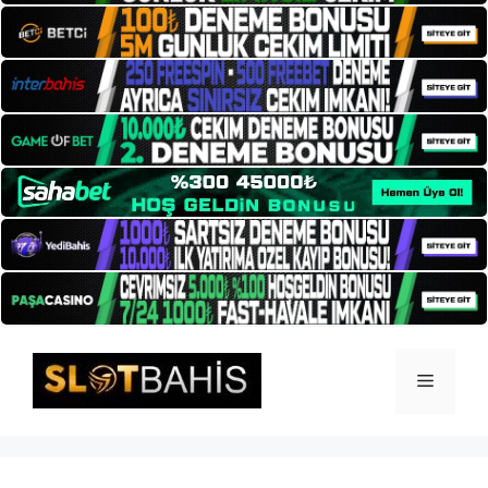
İçeriğe
atla
Menü