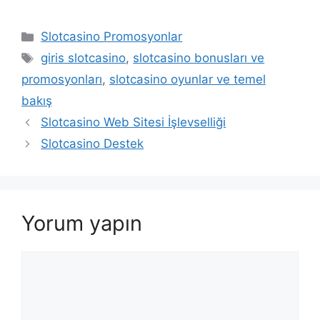
Kategoriler
Slotcasino Promosyonlar
Etiketler
giris slotcasino
,
slotcasino bonusları ve
promosyonları
,
slotcasino oyunlar ve temel
bakış
Yazı
Slotcasino Web Sitesi İşlevselliği
dolaşımı
Slotcasino Destek
Yorum yapın
Yorum