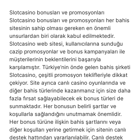
Slotcasino bonusları ve promosyonları
Slotcasino bonusları ve promosyonları her bahis
sitesinin sahip olması gereken en önemli
unsurlardan biri olarak kabul edilmektedir.
Slotcasino web sitesi, kullanıcılarına sunduğu
cazip promosyonlar ve bonus kampanyaları ile
müşterilerinin beklentilerini başarıyla
karşılamıştır. Türkiye’nin önde gelen bahis şirketi
Slotcasino, çeşitli promosyon teklifleriyle dikkat
çekiyor. Site ayrıca canlı casino oyunlarında ve
diğer bahis türlerinde kazanmanız için size daha
fazla fırsat sağlayabilecek ek bonus türleri de
sunmaktadır. Her bonusun belirli şartlar ve
koşullarla sağlandığını unutmamak önemlidir.
Her bonus türüne ilişkin bahis şartlarını veya
diğer koşulları yerine getirmek için sitenin canlı
destek hattından yararlanılabilir. Canlı destek