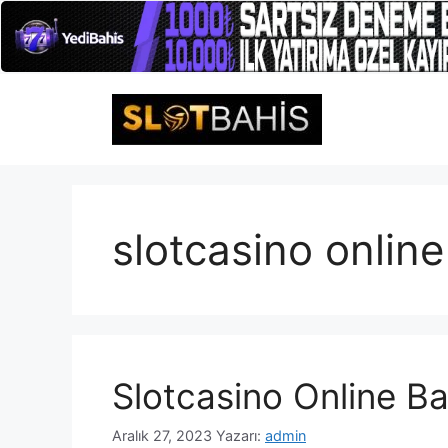
İçeriğe
atla
slotcasino online
Slotcasino Online Ba
Aralık 27, 2023
Yazarı:
admin