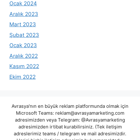
Ocak 2024
Aralık 2023
Mart 2023
Şubat 2023
Ocak 2023
Aralık 2022
Kasım 2022
Ekim 2022
Avrasya'nın en büyük reklam platformunda olmak için
Microsoft Teams:
reklam@avrasyamarketing.com
adresimizden veya Telegram: @Avrasyamarketing
adresimizden irtibat kurabilirsiniz. (Tek iletişim
adreslerimiz teams / telegram ve mail adresimizdir.