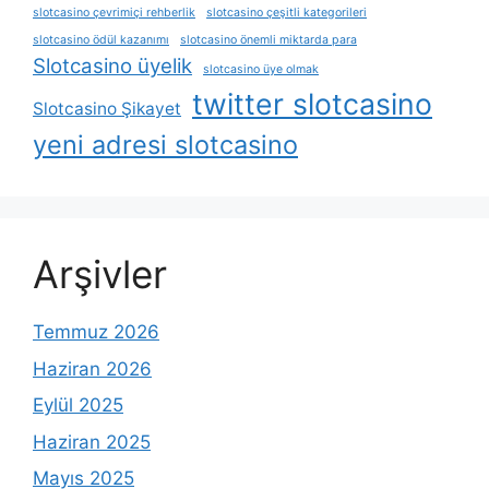
slotcasino çevrimiçi rehberlik
slotcasino çeşitli kategorileri
slotcasino ödül kazanımı
slotcasino önemli miktarda para
Slotcasino üyelik
slotcasino üye olmak
twitter slotcasino
Slotcasino Şikayet
yeni adresi slotcasino
Arşivler
Temmuz 2026
Haziran 2026
Eylül 2025
Haziran 2025
Mayıs 2025