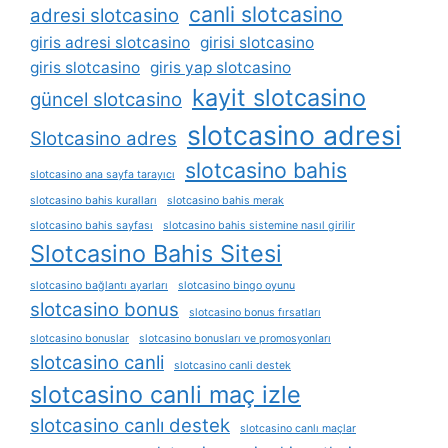
canli slotcasino
adresi slotcasino
giris adresi slotcasino
girisi slotcasino
giris slotcasino
giris yap slotcasino
kayit slotcasino
güncel slotcasino
slotcasino adresi
Slotcasino adres
slotcasino bahis
slotcasino ana sayfa tarayıcı
slotcasino bahis kuralları
slotcasino bahis merak
slotcasino bahis sayfası
slotcasino bahis sistemine nasıl girilir
Slotcasino Bahis Sitesi
slotcasino bağlantı ayarları
slotcasino bingo oyunu
slotcasino bonus
slotcasino bonus fırsatları
slotcasino bonuslar
slotcasino bonusları ve promosyonları
slotcasino canli
slotcasino canli destek
slotcasino canli maç izle
slotcasino canlı destek
slotcasino canlı maçlar