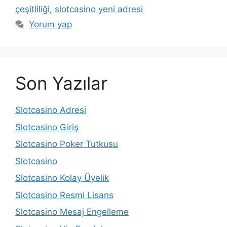
çeşitliliği
,
slotcasino yeni adresi
Yorum yap
Son Yazılar
Slotcasino Adresi
Slotcasino Giriş
Slotcasino Poker Tutkusu
Slotcasino
Slotcasino Kolay Üyelik
Slotcasino Resmi Lisans
Slotcasino Mesaj Engelleme