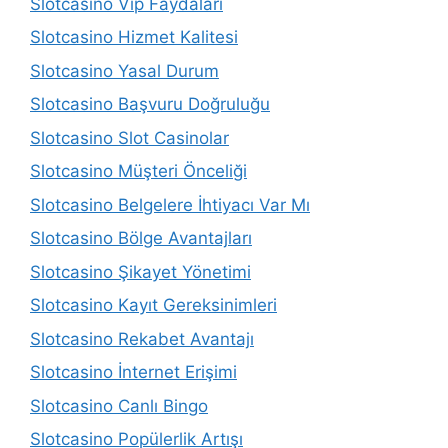
Slotcasino Vip Faydaları
Slotcasino Hizmet Kalitesi
Slotcasino Yasal Durum
Slotcasino Başvuru Doğruluğu
Slotcasino Slot Casinolar
Slotcasino Müşteri Önceliği
Slotcasino Belgelere İhtiyacı Var Mı
Slotcasino Bölge Avantajları
Slotcasino Şikayet Yönetimi
Slotcasino Kayıt Gereksinimleri
Slotcasino Rekabet Avantajı
Slotcasino İnternet Erişimi
Slotcasino Canlı Bingo
Slotcasino Popülerlik Artışı