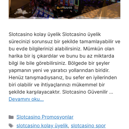
Slotcasino kolay üyelik Slotcasino üyelik
sürecinizi sorunsuz bir şekilde tamamlayabilir ve
bu evde bilgilerinizi alabilirsiniz. Mümkün olan
harika bir iş çıkardılar ve bunu bu az miktarda
bilgi ile bile görebilirsiniz. Bölgede bir şeyler
yapmanın yeni ve yaratıcı yollarından biridir.
Henüz tanışmadıysanız, bu sefer en iyilerinden
biri olabilir ve ihtiyaçlarınızı mükemmel bir
şekilde karşılayacaktır. Slotcasino Güvenilir …
Devamını oku…
Kategoriler
Slotcasino Promosyonlar
Etiketler
slotcasino kolay üyelik
,
slotcasino spor