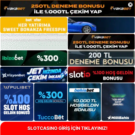
×
SLOTCASINO GİRİŞ İÇİN TIKLAYINIZ!