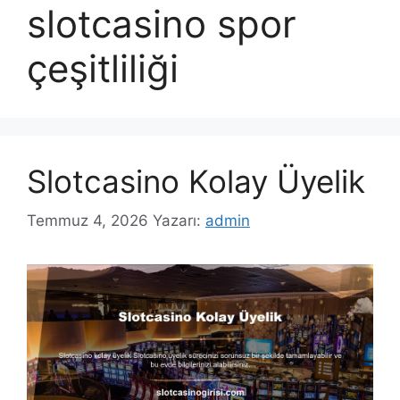
slotcasino spor
çeşitliliği
Slotcasino Kolay Üyelik
Temmuz 4, 2026
Yazarı:
admin