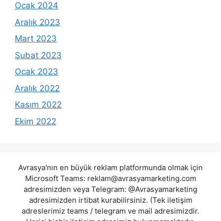
Ocak 2024
Aralık 2023
Mart 2023
Şubat 2023
Ocak 2023
Aralık 2022
Kasım 2022
Ekim 2022
Avrasya'nın en büyük reklam platformunda olmak için
Microsoft Teams:
reklam@avrasyamarketing.com
adresimizden veya Telegram: @Avrasyamarketing
adresimizden irtibat kurabilirsiniz. (Tek iletişim
adreslerimiz teams / telegram ve mail adresimizdir.