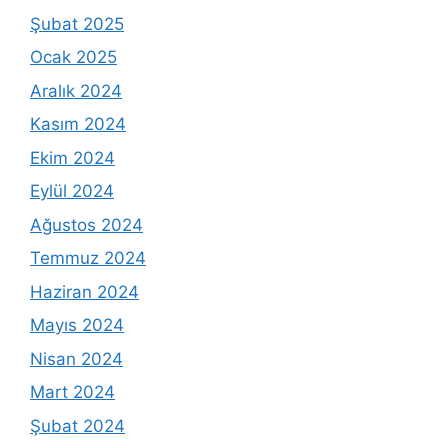
Şubat 2025
Ocak 2025
Aralık 2024
Kasım 2024
Ekim 2024
Eylül 2024
Ağustos 2024
Temmuz 2024
Haziran 2024
Mayıs 2024
Nisan 2024
Mart 2024
Şubat 2024