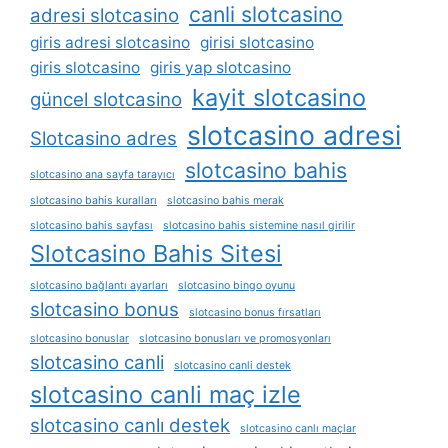
canli slotcasino
adresi slotcasino
giris adresi slotcasino
girisi slotcasino
giris slotcasino
giris yap slotcasino
kayit slotcasino
güncel slotcasino
slotcasino adresi
Slotcasino adres
slotcasino bahis
slotcasino ana sayfa tarayıcı
slotcasino bahis kuralları
slotcasino bahis merak
slotcasino bahis sayfası
slotcasino bahis sistemine nasıl girilir
Slotcasino Bahis Sitesi
slotcasino bağlantı ayarları
slotcasino bingo oyunu
slotcasino bonus
slotcasino bonus fırsatları
slotcasino bonuslar
slotcasino bonusları ve promosyonları
slotcasino canli
slotcasino canli destek
slotcasino canli maç izle
slotcasino canlı destek
slotcasino canlı maçlar