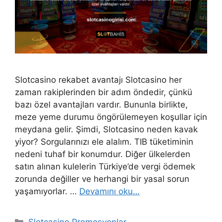
Slotcasino rekabet avantajı Slotcasino her
zaman rakiplerinden bir adım öndedir, çünkü
bazı özel avantajları vardır. Bununla birlikte,
meze yeme durumu öngörülemeyen koşullar için
meydana gelir. Şimdi, Slotcasino neden kavak
yiyor? Sorgularınızı ele alalım. TIB tüketiminin
nedeni tuhaf bir konumdur. Diğer ülkelerden
satın alınan kulelerin Türkiye’de vergi ödemek
zorunda değiller ve herhangi bir yasal sorun
yaşamıyorlar. …
Devamını oku…
Kategoriler