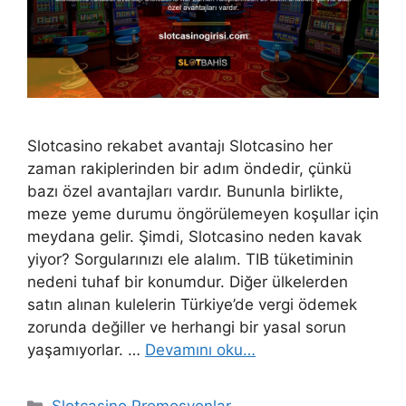
Slotcasino rekabet avantajı Slotcasino her
zaman rakiplerinden bir adım öndedir, çünkü
bazı özel avantajları vardır. Bununla birlikte,
meze yeme durumu öngörülemeyen koşullar için
meydana gelir. Şimdi, Slotcasino neden kavak
yiyor? Sorgularınızı ele alalım. TIB tüketiminin
nedeni tuhaf bir konumdur. Diğer ülkelerden
satın alınan kulelerin Türkiye’de vergi ödemek
zorunda değiller ve herhangi bir yasal sorun
yaşamıyorlar. …
Devamını oku…
Kategoriler