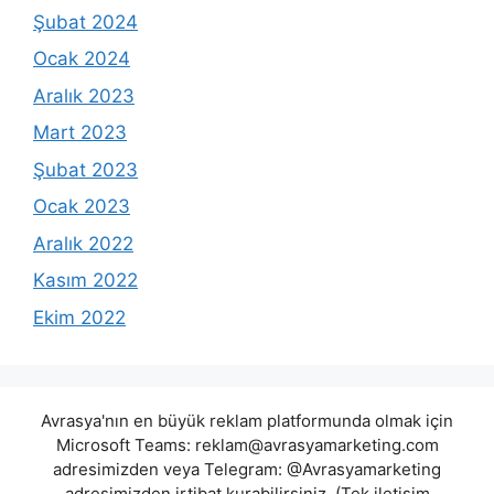
Şubat 2024
Ocak 2024
Aralık 2023
Mart 2023
Şubat 2023
Ocak 2023
Aralık 2022
Kasım 2022
Ekim 2022
Avrasya'nın en büyük reklam platformunda olmak için
Microsoft Teams:
reklam@avrasyamarketing.com
adresimizden veya Telegram: @Avrasyamarketing
adresimizden irtibat kurabilirsiniz. (Tek iletişim