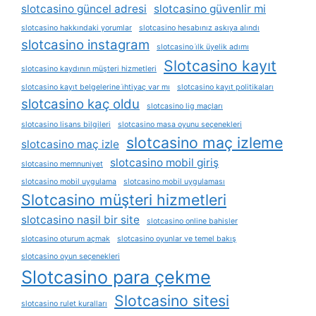
slotcasino güncel adresi
slotcasino güvenlir mi
slotcasino hakkındaki yorumlar
slotcasino hesabınız askıya alındı
slotcasino instagram
slotcasino i̇lk üyelik adımı
Slotcasino kayıt
slotcasino kaydının müşteri hizmetleri
slotcasino kayıt belgelerine i̇htiyaç var mı
slotcasino kayıt politikaları
slotcasino kaç oldu
slotcasino lig maçları
slotcasino lisans bilgileri
slotcasino masa oyunu seçenekleri
slotcasino maç izleme
slotcasino maç izle
slotcasino mobil giriş
slotcasino memnuniyet
slotcasino mobil uygulama
slotcasino mobil uygulaması
Slotcasino müşteri hizmetleri
slotcasino nasil bir site
slotcasino online bahisler
slotcasino oturum açmak
slotcasino oyunlar ve temel bakış
slotcasino oyun seçenekleri
Slotcasino para çekme
Slotcasino sitesi
slotcasino rulet kuralları