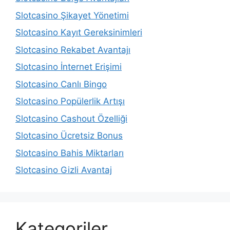
Slotcasino Şikayet Yönetimi
Slotcasino Kayıt Gereksinimleri
Slotcasino Rekabet Avantajı
Slotcasino İnternet Erişimi
Slotcasino Canlı Bingo
Slotcasino Popülerlik Artışı
Slotcasino Cashout Özelliği
Slotcasino Ücretsiz Bonus
Slotcasino Bahis Miktarları
Slotcasino Gizli Avantaj
Kategoriler