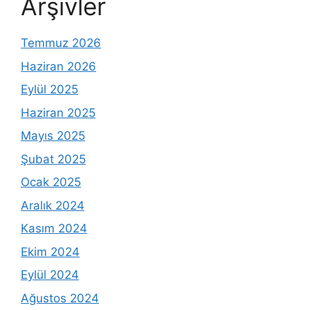
Arşivler
Temmuz 2026
Haziran 2026
Eylül 2025
Haziran 2025
Mayıs 2025
Şubat 2025
Ocak 2025
Aralık 2024
Kasım 2024
Ekim 2024
Eylül 2024
Ağustos 2024