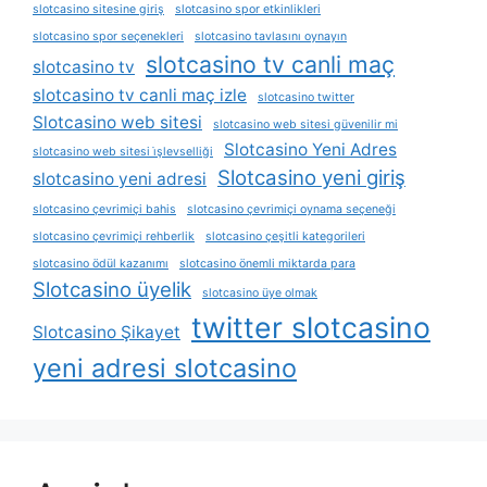
slotcasino sitesine giriş
slotcasino spor etkinlikleri
slotcasino spor seçenekleri
slotcasino tavlasını oynayın
slotcasino tv canli maç
slotcasino tv
slotcasino tv canli maç izle
slotcasino twitter
Slotcasino web sitesi
slotcasino web sitesi güvenilir mi
Slotcasino Yeni Adres
slotcasino web sitesi i̇şlevselliği
Slotcasino yeni giriş
slotcasino yeni adresi
slotcasino çevrimiçi bahis
slotcasino çevrimiçi oynama seçeneği
slotcasino çevrimiçi rehberlik
slotcasino çeşitli kategorileri
slotcasino ödül kazanımı
slotcasino önemli miktarda para
Slotcasino üyelik
slotcasino üye olmak
twitter slotcasino
Slotcasino Şikayet
yeni adresi slotcasino