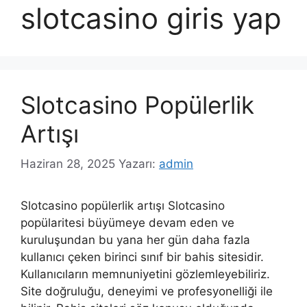
slotcasino giris yap
Slotcasino Popülerlik
Artışı
Haziran 28, 2025
Yazarı:
admin
Slotcasino popülerlik artışı Slotcasino
popülaritesi büyümeye devam eden ve
kuruluşundan bu yana her gün daha fazla
kullanıcı çeken birinci sınıf bir bahis sitesidir.
Kullanıcıların memnuniyetini gözlemleyebiliriz.
Site doğruluğu, deneyimi ve profesyonelliği ile