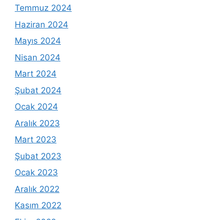
Temmuz 2024
Haziran 2024
Mayıs 2024
Nisan 2024
Mart 2024
Şubat 2024
Ocak 2024
Aralık 2023
Mart 2023
Şubat 2023
Ocak 2023
Aralık 2022
Kasım 2022