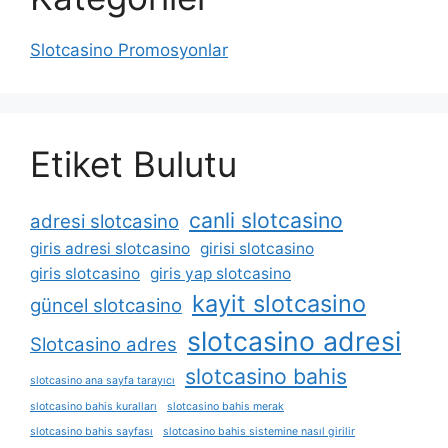
Slotcasino Promosyonlar
Etiket Bulutu
canli slotcasino
adresi slotcasino
giris adresi slotcasino
girisi slotcasino
giris slotcasino
giris yap slotcasino
kayit slotcasino
güncel slotcasino
slotcasino adresi
Slotcasino adres
slotcasino bahis
slotcasino ana sayfa tarayıcı
slotcasino bahis kuralları
slotcasino bahis merak
slotcasino bahis sayfası
slotcasino bahis sistemine nasıl girilir