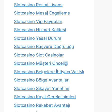
Slotcasino Resmi Lisans
Slotcasino Mesaj Engelleme
Slotcasino Vip Faydaları
Slotcasino Hizmet Kalitesi
Slotcasino Yasal Durum
Slotcasino Başvuru Doğruluğu
Slotcasino Slot Casinolar
Slotcasino Müşteri Önceliği
Slotcasino Belgelere İhtiyacı Var Mı
Slotcasino Bölge Avantajları
Slotcasino Şikayet Yönetimi
Slotcasino Kayıt Gereksinimleri
Slotcasino Rekabet Avantajı