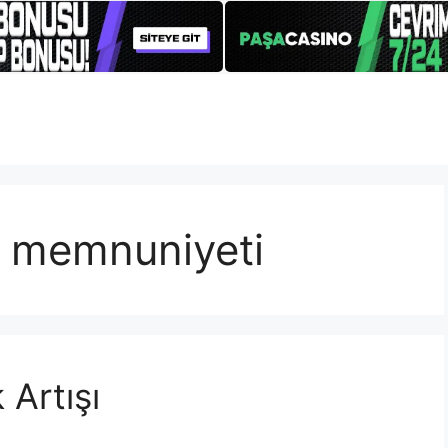
s memnuniyeti
 Artışı