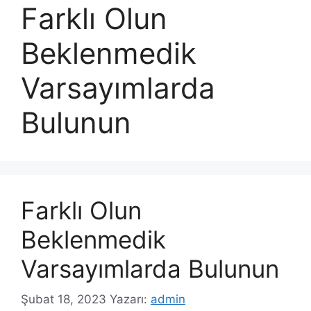
Farklı Olun
Beklenmedik
Varsayımlarda
Bulunun
Farklı Olun
Beklenmedik
Varsayımlarda Bulunun
Şubat 18, 2023
Yazarı:
admin