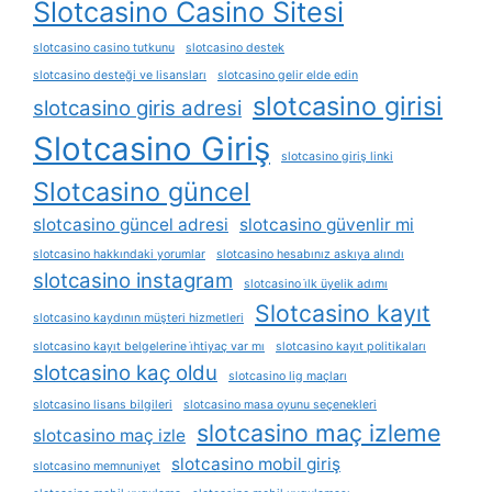
Slotcasino Casino Sitesi
slotcasino casino tutkunu
slotcasino destek
slotcasino desteği ve lisansları
slotcasino gelir elde edin
slotcasino girisi
slotcasino giris adresi
Slotcasino Giriş
slotcasino giriş linki
Slotcasino güncel
slotcasino güncel adresi
slotcasino güvenlir mi
slotcasino hakkındaki yorumlar
slotcasino hesabınız askıya alındı
slotcasino instagram
slotcasino i̇lk üyelik adımı
Slotcasino kayıt
slotcasino kaydının müşteri hizmetleri
slotcasino kayıt belgelerine i̇htiyaç var mı
slotcasino kayıt politikaları
slotcasino kaç oldu
slotcasino lig maçları
slotcasino lisans bilgileri
slotcasino masa oyunu seçenekleri
slotcasino maç izleme
slotcasino maç izle
slotcasino mobil giriş
slotcasino memnuniyet