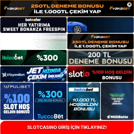
×
SLOTCASINO GİRİŞ İÇİN TIKLAYINIZ!