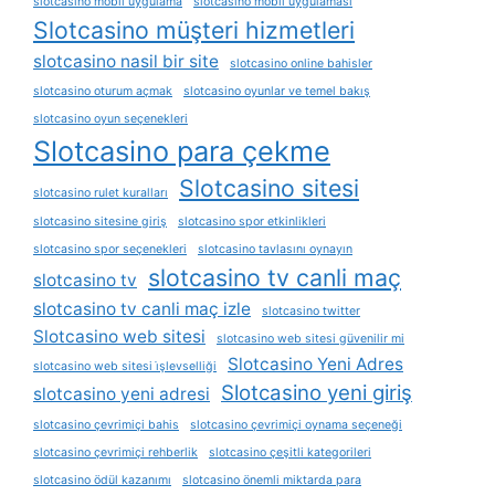
slotcasino mobil uygulama
slotcasino mobil uygulaması
Slotcasino müşteri hizmetleri
slotcasino nasil bir site
slotcasino online bahisler
slotcasino oturum açmak
slotcasino oyunlar ve temel bakış
slotcasino oyun seçenekleri
Slotcasino para çekme
Slotcasino sitesi
slotcasino rulet kuralları
slotcasino sitesine giriş
slotcasino spor etkinlikleri
slotcasino spor seçenekleri
slotcasino tavlasını oynayın
slotcasino tv canli maç
slotcasino tv
slotcasino tv canli maç izle
slotcasino twitter
Slotcasino web sitesi
slotcasino web sitesi güvenilir mi
Slotcasino Yeni Adres
slotcasino web sitesi i̇şlevselliği
Slotcasino yeni giriş
slotcasino yeni adresi
slotcasino çevrimiçi bahis
slotcasino çevrimiçi oynama seçeneği
slotcasino çevrimiçi rehberlik
slotcasino çeşitli kategorileri
slotcasino ödül kazanımı
slotcasino önemli miktarda para