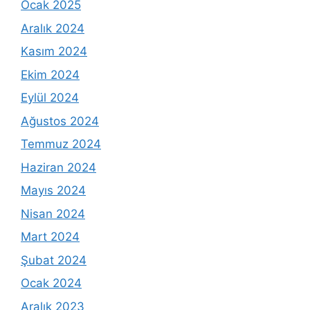
Ocak 2025
Aralık 2024
Kasım 2024
Ekim 2024
Eylül 2024
Ağustos 2024
Temmuz 2024
Haziran 2024
Mayıs 2024
Nisan 2024
Mart 2024
Şubat 2024
Ocak 2024
Aralık 2023