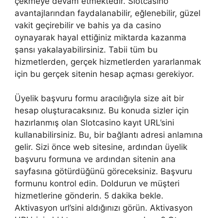
çekmeye devam etmektedir. Slotcasino
avantajlarından faydalanabilir, eğlenebilir, güzel
vakit geçirebilir ve bahis ya da casino
oynayarak hayal ettiğiniz miktarda kazanma
şansı yakalayabilirsiniz. Tabii tüm bu
hizmetlerden, gerçek hizmetlerden yararlanmak
için bu gerçek sitenin hesap açması gerekiyor.
Üyelik başvuru formu aracılığıyla size ait bir
hesap oluşturacaksınız. Bu konuda sizler için
hazırlanmış olan Slotcasino kayıt URL’sini
kullanabilirsiniz. Bu, bir bağlantı adresi anlamına
gelir. Sizi önce web sitesine, ardından üyelik
başvuru formuna ve ardından sitenin ana
sayfasına götürdüğünü göreceksiniz. Başvuru
formunu kontrol edin. Doldurun ve müşteri
hizmetlerine gönderin. 5 dakika bekle.
Aktivasyon url’sini aldığınızı görün. Aktivasyon