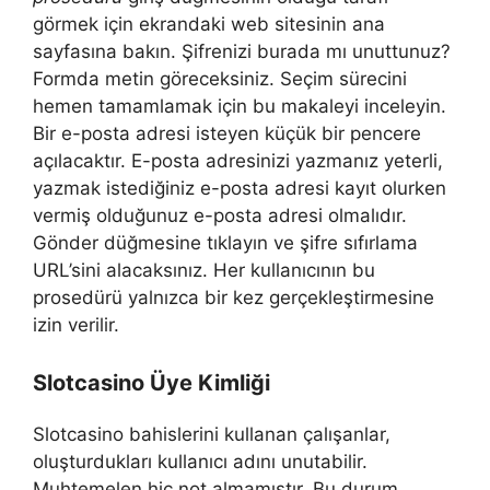
görmek için ekrandaki web sitesinin ana
sayfasına bakın. Şifrenizi burada mı unuttunuz?
Formda metin göreceksiniz. Seçim sürecini
hemen tamamlamak için bu makaleyi inceleyin.
Bir e-posta adresi isteyen küçük bir pencere
açılacaktır. E-posta adresinizi yazmanız yeterli,
yazmak istediğiniz e-posta adresi kayıt olurken
vermiş olduğunuz e-posta adresi olmalıdır.
Gönder düğmesine tıklayın ve şifre sıfırlama
URL’sini alacaksınız. Her kullanıcının bu
prosedürü yalnızca bir kez gerçekleştirmesine
izin verilir.
Slotcasino Üye Kimliği
Slotcasino bahislerini kullanan çalışanlar,
oluşturdukları kullanıcı adını unutabilir.
Muhtemelen hiç not almamıştır. Bu durum