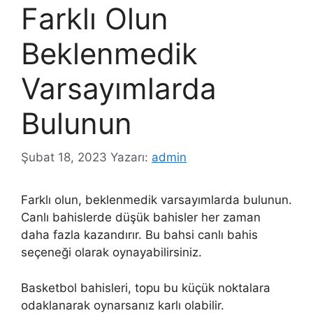
Farklı Olun
Beklenmedik
Varsayımlarda
Bulunun
Şubat 18, 2023
Yazarı:
admin
Farklı olun, beklenmedik varsayımlarda bulunun.
Canlı bahislerde düşük bahisler her zaman
daha fazla kazandırır. Bu bahsi canlı bahis
seçeneği olarak oynayabilirsiniz.
Basketbol bahisleri, topu bu küçük noktalara
odaklanarak oynarsanız karlı olabilir.