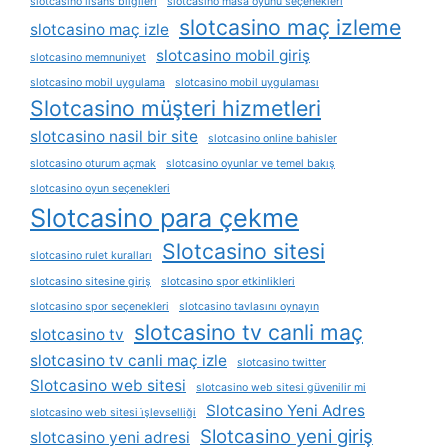
slotcasino lisans bilgileri
slotcasino masa oyunu seçenekleri
slotcasino maç izleme
slotcasino maç izle
slotcasino mobil giriş
slotcasino memnuniyet
slotcasino mobil uygulama
slotcasino mobil uygulaması
Slotcasino müşteri hizmetleri
slotcasino nasil bir site
slotcasino online bahisler
slotcasino oturum açmak
slotcasino oyunlar ve temel bakış
slotcasino oyun seçenekleri
Slotcasino para çekme
Slotcasino sitesi
slotcasino rulet kuralları
slotcasino sitesine giriş
slotcasino spor etkinlikleri
slotcasino spor seçenekleri
slotcasino tavlasını oynayın
slotcasino tv canli maç
slotcasino tv
slotcasino tv canli maç izle
slotcasino twitter
Slotcasino web sitesi
slotcasino web sitesi güvenilir mi
Slotcasino Yeni Adres
slotcasino web sitesi i̇şlevselliği
Slotcasino yeni giriş
slotcasino yeni adresi