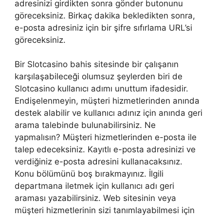
adresinizi girdikten sonra gönder butonunu
göreceksiniz. Birkaç dakika bekledikten sonra,
e-posta adresiniz için bir şifre sıfırlama URL’si
göreceksiniz.
Bir Slotcasino bahis sitesinde bir çalışanın
karşılaşabileceği olumsuz şeylerden biri de
Slotcasino kullanıcı adımı unuttum ifadesidir.
Endişelenmeyin, müşteri hizmetlerinden anında
destek alabilir ve kullanıcı adınız için anında geri
arama talebinde bulunabilirsiniz. Ne
yapmalısın? Müşteri hizmetlerinden e-posta ile
talep edeceksiniz. Kayıtlı e-posta adresinizi ve
verdiğiniz e-posta adresini kullanacaksınız.
Konu bölümünü boş bırakmayınız. İlgili
departmana iletmek için kullanıcı adı geri
araması yazabilirsiniz. Web sitesinin veya
müşteri hizmetlerinin sizi tanımlayabilmesi için