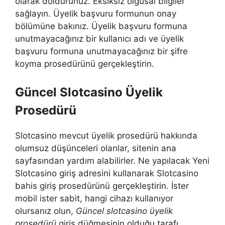
olarak doldurunuz. Eksiksiz olgusal bilgiler
sağlayın. Üyelik başvuru formunun onay
bölümüne bakınız. Üyelik başvuru formuna
unutmayacağınız bir kullanıcı adı ve üyelik
başvuru formuna unutmayacağınız bir şifre
koyma prosedürünü gerçekleştirin.
Güncel Slotcasino Üyelik
Prosedürü
Slotcasino mevcut üyelik prosedürü hakkında
olumsuz düşünceleri olanlar, sitenin ana
sayfasından yardım alabilirler. Ne yapılacak Yeni
Slotcasino giriş adresini kullanarak Slotcasino
bahis giriş prosedürünü gerçekleştirin. İster
mobil ister sabit, hangi cihazı kullanıyor
olursanız olun,
Güncel slotcasino üyelik
prosedürü
giriş düğmesinin olduğu tarafı