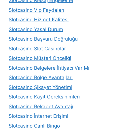
Slotcasino Mesaj Engelleme
Slotcasino Vip Faydaları
Slotcasino Hizmet Kalitesi
Slotcasino Yasal Durum
Slotcasino Başvuru Doğruluğu
Slotcasino Slot Casinolar
Slotcasino Müşteri Önceliği
Slotcasino Belgelere İhtiyacı Var Mı
Slotcasino Bölge Avantajları
Slotcasino Şikayet Yönetimi
Slotcasino Kayıt Gereksinimleri
Slotcasino Rekabet Avantajı
Slotcasino İnternet Erişimi
Slotcasino Canlı Bingo