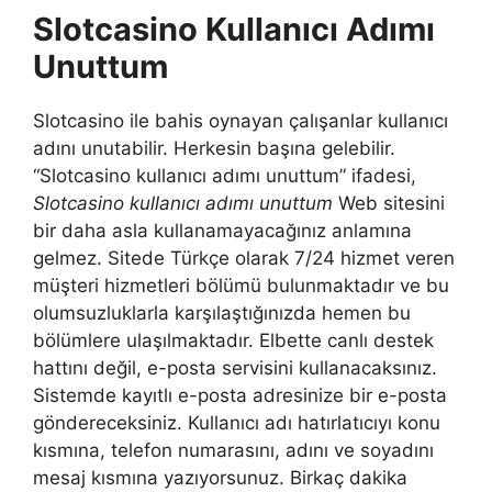
Slotcasino Kullanıcı Adımı
Unuttum
Slotcasino ile bahis oynayan çalışanlar kullanıcı
adını unutabilir. Herkesin başına gelebilir.
“Slotcasino kullanıcı adımı unuttum” ifadesi,
Slotcasino kullanıcı adımı unuttum
Web sitesini
bir daha asla kullanamayacağınız anlamına
gelmez. Sitede Türkçe olarak 7/24 hizmet veren
müşteri hizmetleri bölümü bulunmaktadır ve bu
olumsuzluklarla karşılaştığınızda hemen bu
bölümlere ulaşılmaktadır. Elbette canlı destek
hattını değil, e-posta servisini kullanacaksınız.
Sistemde kayıtlı e-posta adresinize bir e-posta
göndereceksiniz. Kullanıcı adı hatırlatıcıyı konu
kısmına, telefon numarasını, adını ve soyadını
mesaj kısmına yazıyorsunuz. Birkaç dakika