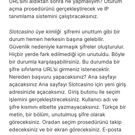
URL’sini aldıktan sonra ne yapmalıyım? Oturum
açma prosedürünü gerçekleştirecek ve IP
tanımlama sistemini çalıştıracaksınız.
Slotcasino üye kimliği
şifremi unuttum gibi bir
durum hemen herkesin başına gelebilir.
Güvenlik nedeniyle karmaşık şifreler oluşturulur.
Hiçbir yerde fark edilmediği için unutuldu. Böyle
bir durumla karşılaşabilirsiniz. Bu durumda bir
şifre sıfırlama URL’si girmeniz istenecektir.
Nereden başvuru yapacaksınız? Ana sayfayı
açacaksınız Ana sayfayı Slotcasino için yeni giriş
adresinizle açacaksınız. Giriş butonu ile seçim
işlemini gerçekleştireceksiniz. Kullanıcı adı ve
şifre kısmını elbette yazmayacaksınız. Türkçe bir
metin, bir bölüm, unutulmuş şifre olarak
göreceksiniz. Oradan seçim prosedürünü takip
edeceksiniz ve bir ekran göreceksiniz. E-posta