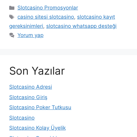
Kategoriler
Slotcasino Promosyonlar
Etiketler
casino sitesi slotcasino
,
slotcasino kayıt
gereksinimleri
,
slotcasino whatsapp desteği
Yorum yap
Son Yazılar
Slotcasino Adresi
Slotcasino Giriş
Slotcasino Poker Tutkusu
Slotcasino
Slotcasino Kolay Üyelik