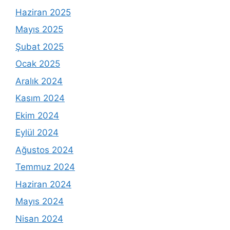
Haziran 2025
Mayıs 2025
Şubat 2025
Ocak 2025
Aralık 2024
Kasım 2024
Ekim 2024
Eylül 2024
Ağustos 2024
Temmuz 2024
Haziran 2024
Mayıs 2024
Nisan 2024