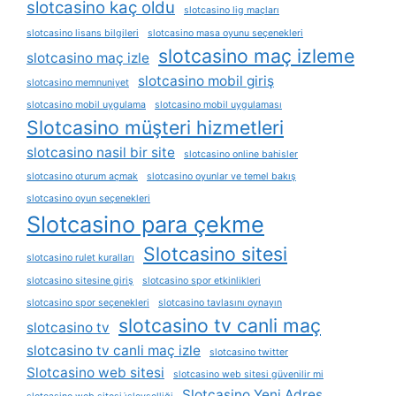
slotcasino kaç oldu
slotcasino lig maçları
slotcasino lisans bilgileri
slotcasino masa oyunu seçenekleri
slotcasino maç izleme
slotcasino maç izle
slotcasino mobil giriş
slotcasino memnuniyet
slotcasino mobil uygulama
slotcasino mobil uygulaması
Slotcasino müşteri hizmetleri
slotcasino nasil bir site
slotcasino online bahisler
slotcasino oturum açmak
slotcasino oyunlar ve temel bakış
slotcasino oyun seçenekleri
Slotcasino para çekme
Slotcasino sitesi
slotcasino rulet kuralları
slotcasino sitesine giriş
slotcasino spor etkinlikleri
slotcasino spor seçenekleri
slotcasino tavlasını oynayın
slotcasino tv canli maç
slotcasino tv
slotcasino tv canli maç izle
slotcasino twitter
Slotcasino web sitesi
slotcasino web sitesi güvenilir mi
Slotcasino Yeni Adres