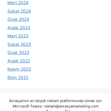
Mart 2024
Şubat 2024
Ocak 2024
Aralık 2023
Mart 2023
Şubat 2023
Ocak 2023
Aralık 2022
Kasım 2022
Ekim 2022
Avrasya'nın en büyük reklam platformunda olmak için
Microsoft Teams:
reklam@avrasyamarketing.com