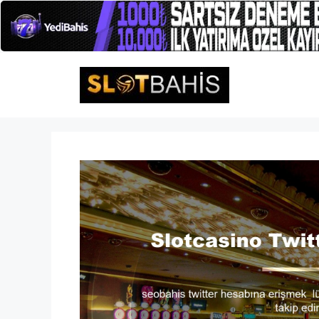
İçeriğe
atla