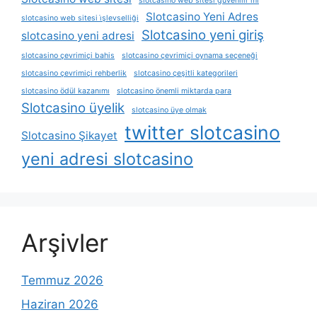
slotcasino web sitesi güvenilir mi
Slotcasino Yeni Adres
slotcasino web sitesi i̇şlevselliği
Slotcasino yeni giriş
slotcasino yeni adresi
slotcasino çevrimiçi bahis
slotcasino çevrimiçi oynama seçeneği
slotcasino çevrimiçi rehberlik
slotcasino çeşitli kategorileri
slotcasino ödül kazanımı
slotcasino önemli miktarda para
Slotcasino üyelik
slotcasino üye olmak
twitter slotcasino
Slotcasino Şikayet
yeni adresi slotcasino
Arşivler
Temmuz 2026
Haziran 2026