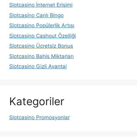
Slotcasino İnternet Erişimi
Slotcasino Canlı Bingo
Slotcasino Popülerlik Artışı
Slotcasino Cashout Özelliği
Slotcasino Ücretsiz Bonus
Slotcasino Bahis Miktarları
Slotcasino Gizli Avantaj
Kategoriler
Slotcasino Promosyonlar