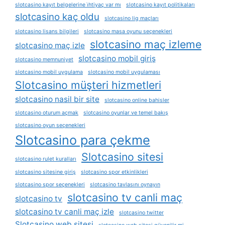
slotcasino kayıt belgelerine i̇htiyaç var mı
slotcasino kayıt politikaları
slotcasino kaç oldu
slotcasino lig maçları
slotcasino lisans bilgileri
slotcasino masa oyunu seçenekleri
slotcasino maç izleme
slotcasino maç izle
slotcasino mobil giriş
slotcasino memnuniyet
slotcasino mobil uygulama
slotcasino mobil uygulaması
Slotcasino müşteri hizmetleri
slotcasino nasil bir site
slotcasino online bahisler
slotcasino oturum açmak
slotcasino oyunlar ve temel bakış
slotcasino oyun seçenekleri
Slotcasino para çekme
Slotcasino sitesi
slotcasino rulet kuralları
slotcasino sitesine giriş
slotcasino spor etkinlikleri
slotcasino spor seçenekleri
slotcasino tavlasını oynayın
slotcasino tv canli maç
slotcasino tv
slotcasino tv canli maç izle
slotcasino twitter
Slotcasino web sitesi