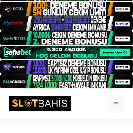
İçeriğe
atla
Menü