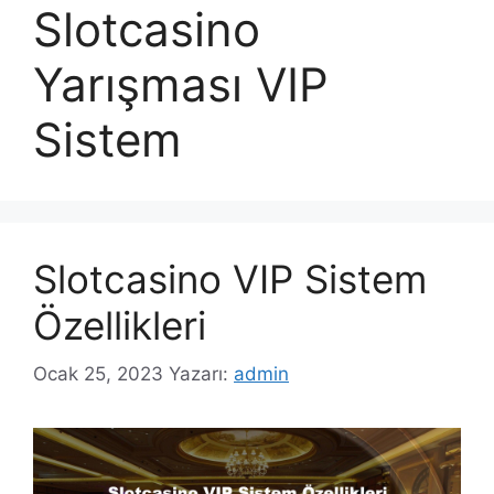
Slotcasino
Yarışması VIP
Sistem
Slotcasino VIP Sistem
Özellikleri
Ocak 25, 2023
Yazarı:
admin