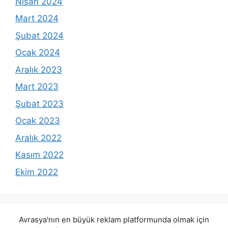
Nisan 2024
Mart 2024
Şubat 2024
Ocak 2024
Aralık 2023
Mart 2023
Şubat 2023
Ocak 2023
Aralık 2022
Kasım 2022
Ekim 2022
Avrasya'nın en büyük reklam platformunda olmak için