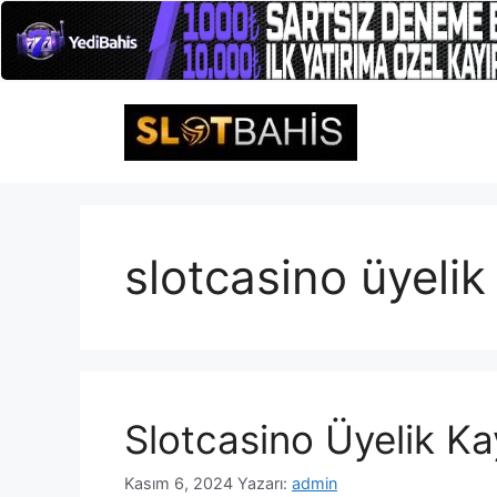
İçeriğe
atla
slotcasino üyelik
Slotcasino Üyelik Ka
Kasım 6, 2024
Yazarı:
admin