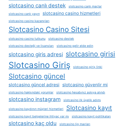
slotcasino canlı destek
slotcasino canlı maçlar
slotcasino casino hizmetleri
slotcasino canlı yayın
slotcasino casino kazançları
Slotcasino Casino Sitesi
slotcasino casino tutkunu
slotcasino destek
slotcasino desteği ve lisansları
slotcasino gelir elde edin
slotcasino girisi
slotcasino giris adresi
Slotcasino Giriş
slotcasino giriş linki
Slotcasino güncel
slotcasino güncel adresi
slotcasino güvenlir mi
slotcasino hakkındaki yorumlar
slotcasino hesabınız askıya alındı
slotcasino instagram
slotcasino i̇lk üyelik adımı
Slotcasino kayıt
slotcasino kaydının müşteri hizmetleri
slotcasino kayıt belgelerine i̇htiyaç var mı
slotcasino kayıt politikaları
slotcasino kaç oldu
slotcasino lig maçları