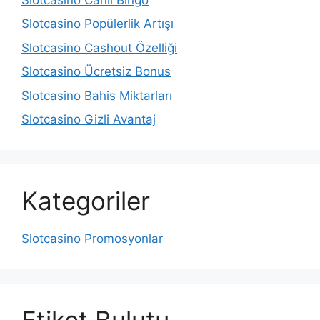
Slotcasino Popülerlik Artışı
Slotcasino Cashout Özelliği
Slotcasino Ücretsiz Bonus
Slotcasino Bahis Miktarları
Slotcasino Gizli Avantaj
Kategoriler
Slotcasino Promosyonlar