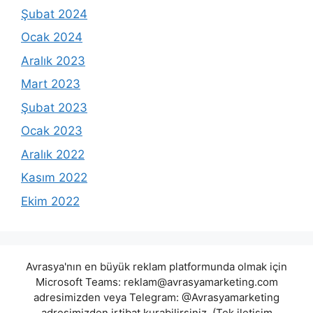
Şubat 2024
Ocak 2024
Aralık 2023
Mart 2023
Şubat 2023
Ocak 2023
Aralık 2022
Kasım 2022
Ekim 2022
Avrasya'nın en büyük reklam platformunda olmak için
Microsoft Teams:
reklam@avrasyamarketing.com
adresimizden veya Telegram: @Avrasyamarketing
adresimizden irtibat kurabilirsiniz. (Tek iletişim