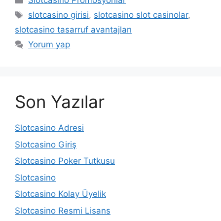
Slotcasino Promosyonlar
Etiketler
slotcasino girisi
,
slotcasino slot casinolar
,
slotcasino tasarruf avantajları
Yorum yap
Son Yazılar
Slotcasino Adresi
Slotcasino Giriş
Slotcasino Poker Tutkusu
Slotcasino
Slotcasino Kolay Üyelik
Slotcasino Resmi Lisans