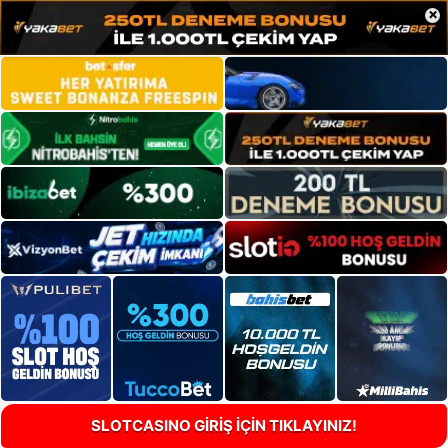
×
SLOTCASINO GİRİŞ İÇİN TIKLAYINIZ!