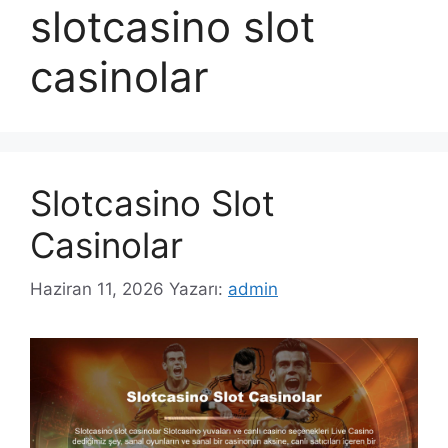
slotcasino slot
casinolar
Slotcasino Slot
Casinolar
Haziran 11, 2026
Yazarı:
admin