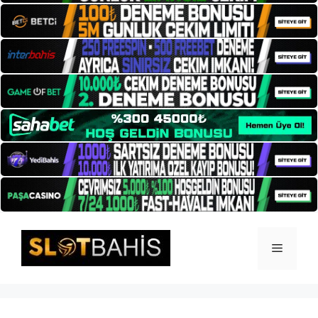
İçeriğe
atla
Menü