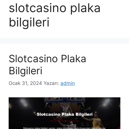
slotcasino plaka
bilgileri
Slotcasino Plaka
Bilgileri
Ocak 31, 2024
Yazarı:
admin