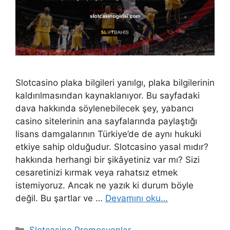
Slotcasino plaka bilgileri yanılgı, plaka bilgilerinin
kaldırılmasından kaynaklanıyor. Bu sayfadaki
dava hakkında söylenebilecek şey, yabancı
casino sitelerinin ana sayfalarında paylaştığı
lisans damgalarının Türkiye’de de aynı hukuki
etkiye sahip olduğudur. Slotcasino yasal mıdır?
hakkında herhangi bir şikâyetiniz var mı? Sizi
cesaretinizi kırmak veya rahatsız etmek
istemiyoruz. Ancak ne yazık ki durum böyle
değil. Bu şartlar ve …
Devamını oku…
Kategoriler