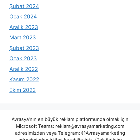
Şubat 2024
Ocak 2024
Aralık 2023
Mart 2023
Şubat 2023
Ocak 2023
Aralık 2022
Kasım 2022
Ekim 2022
Avrasya'nın en büyük reklam platformunda olmak için
Microsoft Teams:
reklam@avrasyamarketing.com
adresimizden veya Telegram: @Avrasyamarketing
adresimizden irtibat kurabilirsiniz. (Tek iletişim