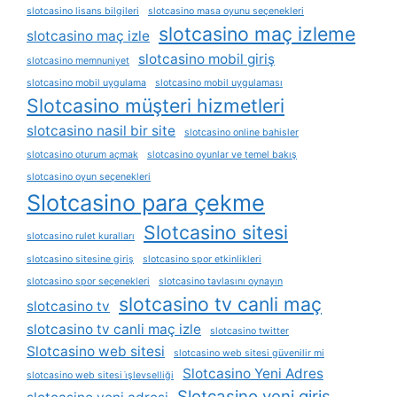
slotcasino lisans bilgileri
slotcasino masa oyunu seçenekleri
slotcasino maç izleme
slotcasino maç izle
slotcasino mobil giriş
slotcasino memnuniyet
slotcasino mobil uygulama
slotcasino mobil uygulaması
Slotcasino müşteri hizmetleri
slotcasino nasil bir site
slotcasino online bahisler
slotcasino oturum açmak
slotcasino oyunlar ve temel bakış
slotcasino oyun seçenekleri
Slotcasino para çekme
Slotcasino sitesi
slotcasino rulet kuralları
slotcasino sitesine giriş
slotcasino spor etkinlikleri
slotcasino spor seçenekleri
slotcasino tavlasını oynayın
slotcasino tv canli maç
slotcasino tv
slotcasino tv canli maç izle
slotcasino twitter
Slotcasino web sitesi
slotcasino web sitesi güvenilir mi
Slotcasino Yeni Adres
slotcasino web sitesi i̇şlevselliği
Slotcasino yeni giriş