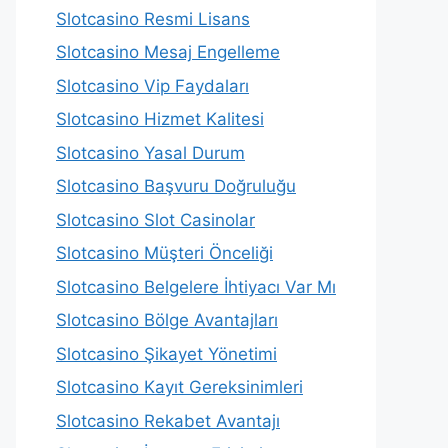
Slotcasino Resmi Lisans
Slotcasino Mesaj Engelleme
Slotcasino Vip Faydaları
Slotcasino Hizmet Kalitesi
Slotcasino Yasal Durum
Slotcasino Başvuru Doğruluğu
Slotcasino Slot Casinolar
Slotcasino Müşteri Önceliği
Slotcasino Belgelere İhtiyacı Var Mı
Slotcasino Bölge Avantajları
Slotcasino Şikayet Yönetimi
Slotcasino Kayıt Gereksinimleri
Slotcasino Rekabet Avantajı