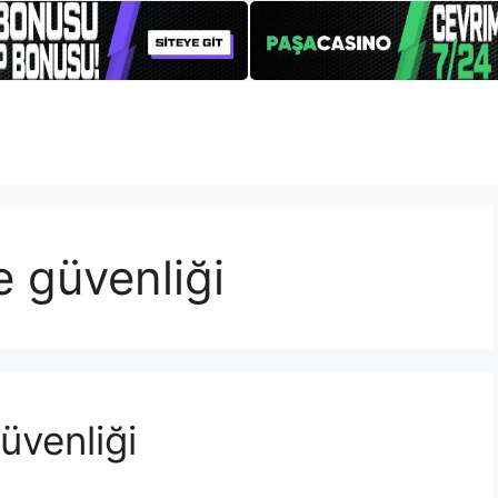
 güvenliği
venliği