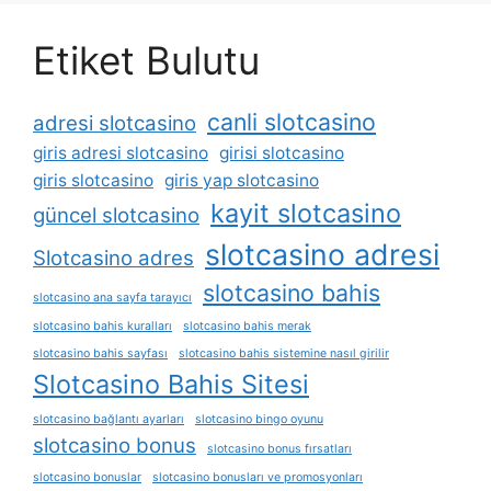
Etiket Bulutu
canli slotcasino
adresi slotcasino
giris adresi slotcasino
girisi slotcasino
giris slotcasino
giris yap slotcasino
kayit slotcasino
güncel slotcasino
slotcasino adresi
Slotcasino adres
slotcasino bahis
slotcasino ana sayfa tarayıcı
slotcasino bahis kuralları
slotcasino bahis merak
slotcasino bahis sayfası
slotcasino bahis sistemine nasıl girilir
Slotcasino Bahis Sitesi
slotcasino bağlantı ayarları
slotcasino bingo oyunu
slotcasino bonus
slotcasino bonus fırsatları
slotcasino bonuslar
slotcasino bonusları ve promosyonları