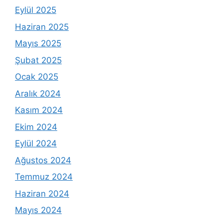
Eylül 2025
Haziran 2025
Mayıs 2025
Şubat 2025
Ocak 2025
Aralık 2024
Kasım 2024
Ekim 2024
Eylül 2024
Ağustos 2024
Temmuz 2024
Haziran 2024
Mayıs 2024