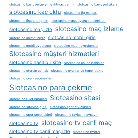
slotcasino kayıt belgelerine i̇htiyaç var mı
slotcasino kayıt politikaları
slotcasino kaç oldu
slotcasino lig maçları
slotcasino lisans bilgileri
slotcasino masa oyunu seçenekleri
slotcasino maç izleme
slotcasino maç izle
slotcasino mobil giriş
slotcasino memnuniyet
slotcasino mobil uygulama
slotcasino mobil uygulaması
Slotcasino müşteri hizmetleri
slotcasino nasil bir site
slotcasino online bahisler
slotcasino oturum açmak
slotcasino oyunlar ve temel bakış
slotcasino oyun seçenekleri
Slotcasino para çekme
Slotcasino sitesi
slotcasino rulet kuralları
slotcasino sitesine giriş
slotcasino spor etkinlikleri
slotcasino spor seçenekleri
slotcasino tavlasını oynayın
slotcasino tv canli maç
slotcasino tv
slotcasino tv canli maç izle
slotcasino twitter