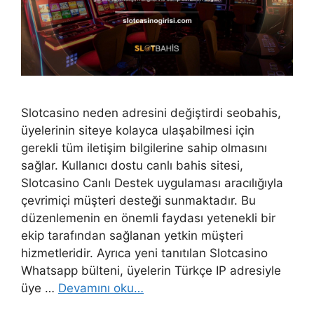
Slotcasino neden adresini değiştirdi seobahis,
üyelerinin siteye kolayca ulaşabilmesi için
gerekli tüm iletişim bilgilerine sahip olmasını
sağlar. Kullanıcı dostu canlı bahis sitesi,
Slotcasino Canlı Destek uygulaması aracılığıyla
çevrimiçi müşteri desteği sunmaktadır. Bu
düzenlemenin en önemli faydası yetenekli bir
ekip tarafından sağlanan yetkin müşteri
hizmetleridir. Ayrıca yeni tanıtılan Slotcasino
Whatsapp bülteni, üyelerin Türkçe IP adresiyle
üye …
Devamını oku…