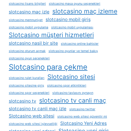
slotcasino lisans bilgileri
slotcasino masa oyunu seçenekleri
slotcasino maç izleme
slotcasino maç izle
slotcasino mobil giriş
slotcasino memnuniyet
slotcasino mobil uygulama
slotcasino mobil uygulaması
Slotcasino müşteri hizmetleri
slotcasino nasil bir site
slotcasino online bahisler
slotcasino oturum açmak
slotcasino oyunlar ve temel bakış
slotcasino oyun seçenekleri
Slotcasino para çekme
Slotcasino sitesi
slotcasino rulet kuralları
slotcasino sitesine giriş
slotcasino spor etkinlikleri
slotcasino spor seçenekleri
slotcasino tavlasını oynayın
slotcasino tv canli maç
slotcasino tv
slotcasino tv canli maç izle
slotcasino twitter
Slotcasino web sitesi
slotcasino web sitesi güvenilir mi
Slotcasino Yeni Adres
slotcasino web sitesi i̇şlevselliği
Slotcasino yeni giriş