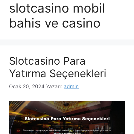
slotcasino mobil
bahis ve casino
Slotcasino Para
Yatırma Seçenekleri
Ocak 20, 2024
Yazarı:
admin