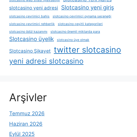
slotcasino web sitesi i̇şlevselliği
Slotcasino yeni giriş
slotcasino yeni adresi
slotcasino çevrimiçi bahis
slotcasino çevrimiçi oynama seçeneği
slotcasino çevrimiçi rehberlik
slotcasino çeşitli kategorileri
slotcasino ödül kazanımı
slotcasino önemli miktarda para
Slotcasino üyelik
slotcasino üye olmak
twitter slotcasino
Slotcasino Şikayet
yeni adresi slotcasino
Arşivler
Temmuz 2026
Haziran 2026
Eylül 2025