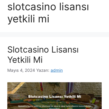
slotcasino lisansı
yetkili mi
Slotcasino Lisansı
Yetkili Mi
Mayıs 4, 2024
Yazarı:
admin