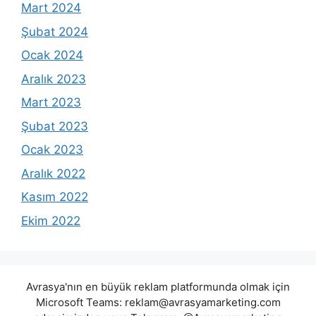
Mart 2024
Şubat 2024
Ocak 2024
Aralık 2023
Mart 2023
Şubat 2023
Ocak 2023
Aralık 2022
Kasım 2022
Ekim 2022
Avrasya'nın en büyük reklam platformunda olmak için
Microsoft Teams:
reklam@avrasyamarketing.com