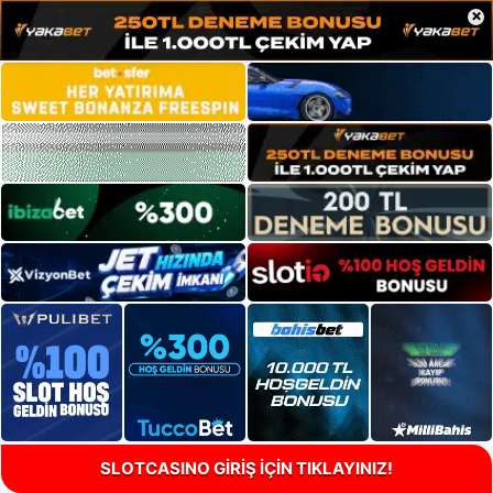
×
SLOTCASINO GİRİŞ İÇİN TIKLAYINIZ!