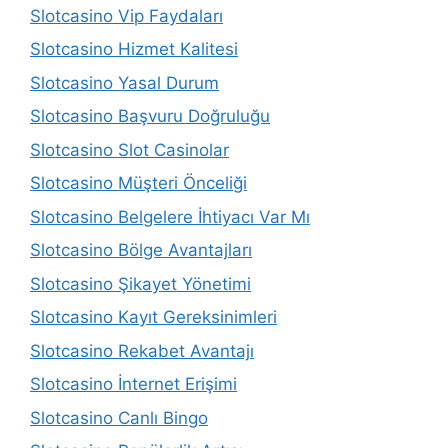
Slotcasino Vip Faydaları
Slotcasino Hizmet Kalitesi
Slotcasino Yasal Durum
Slotcasino Başvuru Doğruluğu
Slotcasino Slot Casinolar
Slotcasino Müşteri Önceliği
Slotcasino Belgelere İhtiyacı Var Mı
Slotcasino Bölge Avantajları
Slotcasino Şikayet Yönetimi
Slotcasino Kayıt Gereksinimleri
Slotcasino Rekabet Avantajı
Slotcasino İnternet Erişimi
Slotcasino Canlı Bingo