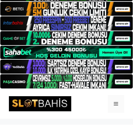
İçeriğe
atla
Menü