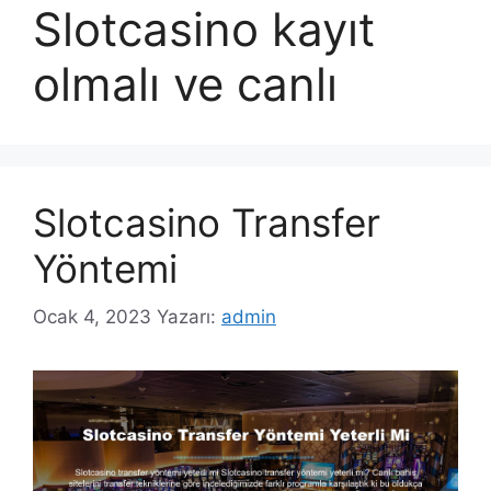
Slotcasino kayıt
olmalı ve canlı
Slotcasino Transfer
Yöntemi
Ocak 4, 2023
Yazarı:
admin