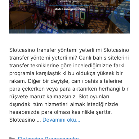
Slotcasino transfer yöntemi yeterli mi Slotcasino
transfer yöntemi yeterli mi? Canlı bahis sitelerini
transfer tekniklerine göre incelediğimizde farklı
programla karşılaştık ki bu oldukça yüksek bir
rakam. Diğer bir deyişle, canlı bahis sitelerine
para çekerken veya para aktarırken herhangi bir
rüşvete maruz kalmazsınız. Slot oyunları
dışındaki tüm hizmetleri almak istediğinizde
hesabınızda para olması kesinlikle şarttır.
Slotcasino …
Devamını oku…
Kategoriler