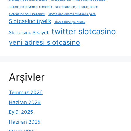
slotcasino çevrimiçi rehberlik
slotcasino çeşitli kategorileri
slotcasino ödül kazanımı
slotcasino önemli miktarda para
Slotcasino üyelik
slotcasino üye olmak
twitter slotcasino
Slotcasino Şikayet
yeni adresi slotcasino
Arşivler
Temmuz 2026
Haziran 2026
Eylül 2025
Haziran 2025