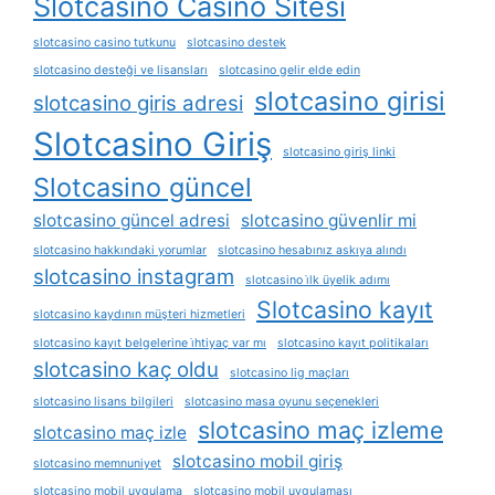
Slotcasino Casino Sitesi
slotcasino casino tutkunu
slotcasino destek
slotcasino desteği ve lisansları
slotcasino gelir elde edin
slotcasino girisi
slotcasino giris adresi
Slotcasino Giriş
slotcasino giriş linki
Slotcasino güncel
slotcasino güncel adresi
slotcasino güvenlir mi
slotcasino hakkındaki yorumlar
slotcasino hesabınız askıya alındı
slotcasino instagram
slotcasino i̇lk üyelik adımı
Slotcasino kayıt
slotcasino kaydının müşteri hizmetleri
slotcasino kayıt belgelerine i̇htiyaç var mı
slotcasino kayıt politikaları
slotcasino kaç oldu
slotcasino lig maçları
slotcasino lisans bilgileri
slotcasino masa oyunu seçenekleri
slotcasino maç izleme
slotcasino maç izle
slotcasino mobil giriş
slotcasino memnuniyet
slotcasino mobil uygulama
slotcasino mobil uygulaması