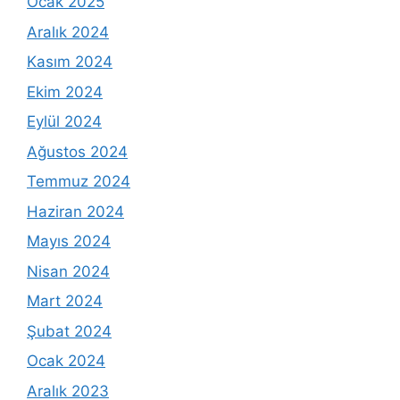
Ocak 2025
Aralık 2024
Kasım 2024
Ekim 2024
Eylül 2024
Ağustos 2024
Temmuz 2024
Haziran 2024
Mayıs 2024
Nisan 2024
Mart 2024
Şubat 2024
Ocak 2024
Aralık 2023