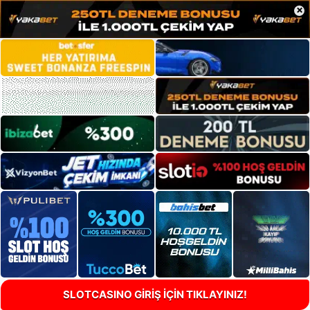
×
SLOTCASINO GİRİŞ İÇİN TIKLAYINIZ!