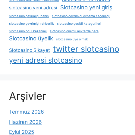
slotcasino web sitesi i̇şlevselliği
Slotcasino yeni giriş
slotcasino yeni adresi
slotcasino çevrimiçi bahis
slotcasino çevrimiçi oynama seçeneği
slotcasino çevrimiçi rehberlik
slotcasino çeşitli kategorileri
slotcasino ödül kazanımı
slotcasino önemli miktarda para
Slotcasino üyelik
slotcasino üye olmak
twitter slotcasino
Slotcasino Şikayet
yeni adresi slotcasino
Arşivler
Temmuz 2026
Haziran 2026
Eylül 2025