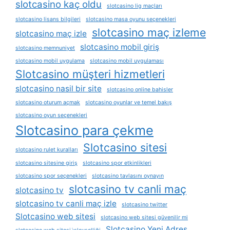
slotcasino kaç oldu
slotcasino lig maçları
slotcasino lisans bilgileri
slotcasino masa oyunu seçenekleri
slotcasino maç izleme
slotcasino maç izle
slotcasino mobil giriş
slotcasino memnuniyet
slotcasino mobil uygulama
slotcasino mobil uygulaması
Slotcasino müşteri hizmetleri
slotcasino nasil bir site
slotcasino online bahisler
slotcasino oturum açmak
slotcasino oyunlar ve temel bakış
slotcasino oyun seçenekleri
Slotcasino para çekme
Slotcasino sitesi
slotcasino rulet kuralları
slotcasino sitesine giriş
slotcasino spor etkinlikleri
slotcasino spor seçenekleri
slotcasino tavlasını oynayın
slotcasino tv canli maç
slotcasino tv
slotcasino tv canli maç izle
slotcasino twitter
Slotcasino web sitesi
slotcasino web sitesi güvenilir mi
Slotcasino Yeni Adres