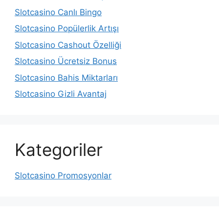
Slotcasino Canlı Bingo
Slotcasino Popülerlik Artışı
Slotcasino Cashout Özelliği
Slotcasino Ücretsiz Bonus
Slotcasino Bahis Miktarları
Slotcasino Gizli Avantaj
Kategoriler
Slotcasino Promosyonlar