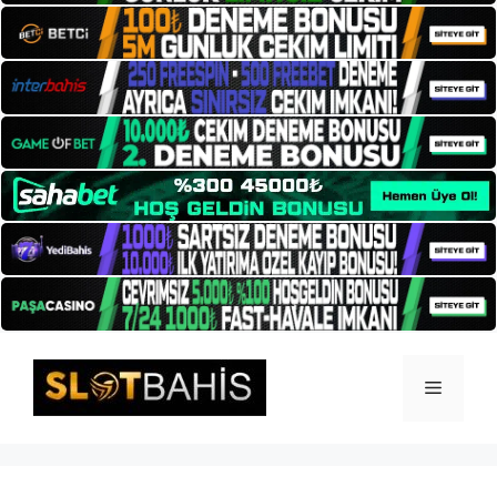
İçeriğe
atla
Menü