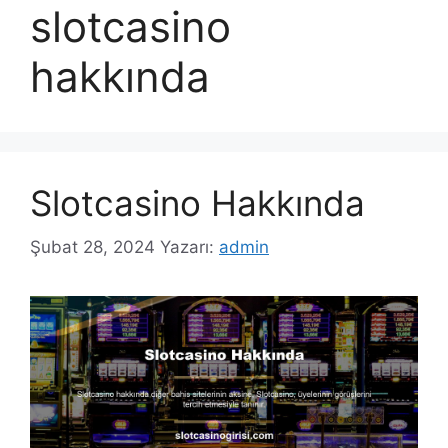
slotcasino
hakkında
Slotcasino Hakkında
Şubat 28, 2024
Yazarı:
admin