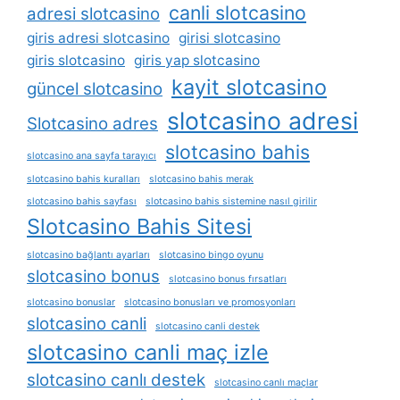
canli slotcasino
adresi slotcasino
giris adresi slotcasino
girisi slotcasino
giris slotcasino
giris yap slotcasino
kayit slotcasino
güncel slotcasino
slotcasino adresi
Slotcasino adres
slotcasino bahis
slotcasino ana sayfa tarayıcı
slotcasino bahis kuralları
slotcasino bahis merak
slotcasino bahis sayfası
slotcasino bahis sistemine nasıl girilir
Slotcasino Bahis Sitesi
slotcasino bağlantı ayarları
slotcasino bingo oyunu
slotcasino bonus
slotcasino bonus fırsatları
slotcasino bonuslar
slotcasino bonusları ve promosyonları
slotcasino canli
slotcasino canli destek
slotcasino canli maç izle
slotcasino canlı destek
slotcasino canlı maçlar