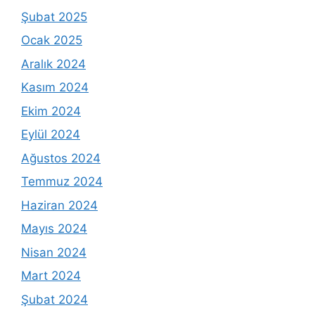
Şubat 2025
Ocak 2025
Aralık 2024
Kasım 2024
Ekim 2024
Eylül 2024
Ağustos 2024
Temmuz 2024
Haziran 2024
Mayıs 2024
Nisan 2024
Mart 2024
Şubat 2024