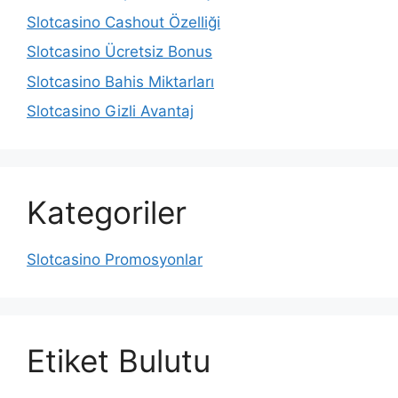
Slotcasino Cashout Özelliği
Slotcasino Ücretsiz Bonus
Slotcasino Bahis Miktarları
Slotcasino Gizli Avantaj
Kategoriler
Slotcasino Promosyonlar
Etiket Bulutu