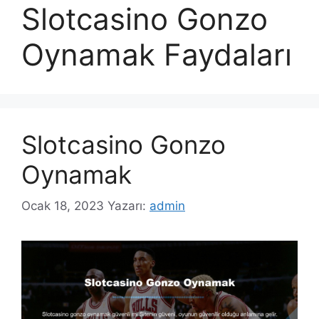
Slotcasino Gonzo
Oynamak Faydaları
Slotcasino Gonzo
Oynamak
Ocak 18, 2023
Yazarı:
admin