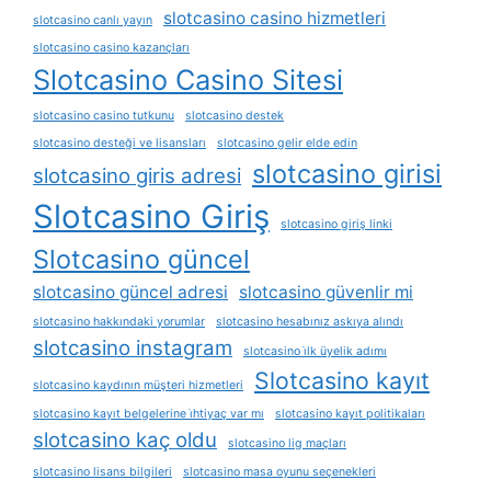
slotcasino casino hizmetleri
slotcasino canlı yayın
slotcasino casino kazançları
Slotcasino Casino Sitesi
slotcasino casino tutkunu
slotcasino destek
slotcasino desteği ve lisansları
slotcasino gelir elde edin
slotcasino girisi
slotcasino giris adresi
Slotcasino Giriş
slotcasino giriş linki
Slotcasino güncel
slotcasino güncel adresi
slotcasino güvenlir mi
slotcasino hakkındaki yorumlar
slotcasino hesabınız askıya alındı
slotcasino instagram
slotcasino i̇lk üyelik adımı
Slotcasino kayıt
slotcasino kaydının müşteri hizmetleri
slotcasino kayıt belgelerine i̇htiyaç var mı
slotcasino kayıt politikaları
slotcasino kaç oldu
slotcasino lig maçları
slotcasino lisans bilgileri
slotcasino masa oyunu seçenekleri